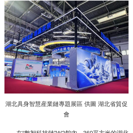
湖北具身智慧産業鏈專題展區 供圖 湖北省貿促
會
在“數智科技鏈”W2館內，360平方米的湖北