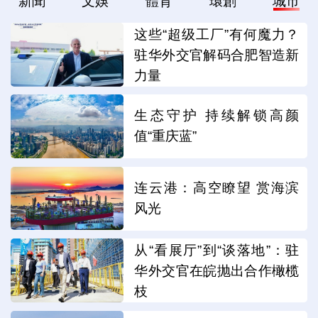
新聞
文娛
體育
環創
城市
这些“超级工厂”有何魔力？
驻华外交官解码合肥智造新
力量
生态守护 持续解锁高颜
值“重庆蓝”
连云港：高空瞭望 赏海滨
风光
从“看展厅”到“谈落地”：驻
华外交官在皖抛出合作橄榄
枝