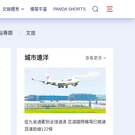
文娛體育
樓蘭平臺
PANDA SHORTS
站內搜索
點專題
|
文旅
城市遠洋
查看更多 >
從九省通衢到全球通達 花湖國際機場已開通
貨運航線122條