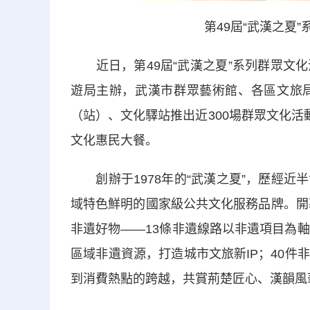
第49屆“武漢之夏
近日，第49屆“武漢之夏”系列群眾文化
遊局主辦，武漢市群眾藝術館、各區文旅
（站）、文化驛站推出近300場群眾文化活
文化惠民大餐。
創辦于1978年的“武漢之夏”，歷經近
域特色鮮明的國家級公共文化服務品牌。開
非遺好物——13條非遺線路以非遺項目為
區域非遺資源，打造城市文旅新IP；40
到消費熱點的跨越，共賞荊楚匠心、漢韻風