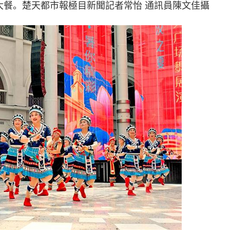
大餐。楚天都市報極目新聞記者常怡 通訊員陳文佳攝