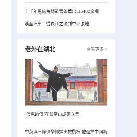
上半年恩施海關監管茶葉出口5400余噸
漢産汽車：從長江之濱到中亞腹地
老外在湖北
查看更多 >
“傑克師傅”在武當山成家立業
中英澳三傢俱樂部拋出橄欖枝 他選擇中國網