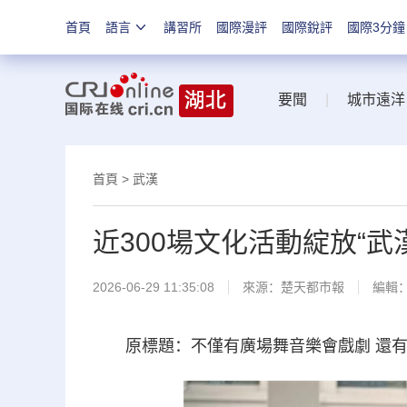
首頁
語言
講習所
國際漫評
國際銳評
國際3分鐘
要聞
|
城市遠洋
首頁
>
武漢
近300場文化活動綻放“武
2026-06-29 11:35:08
來源：
楚天都市報
編輯
原標題：不僅有廣場舞音樂會戲劇 還有書畫