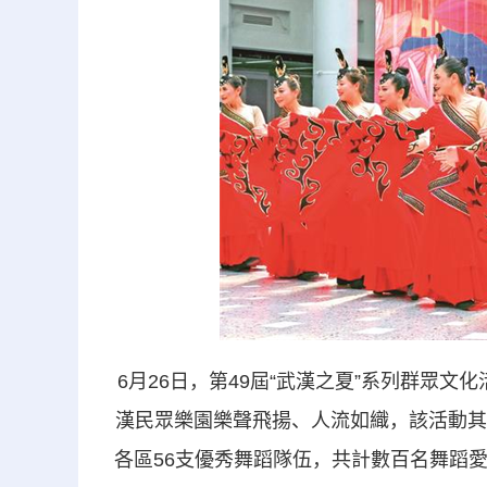
6月26日，第49屆“武漢之夏”系列群眾文
漢民眾樂園樂聲飛揚、人流如織，該活動其
各區56支優秀舞蹈隊伍，共計數百名舞蹈