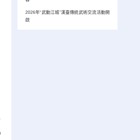
2026年“武動江城”漢臺傳統武術交流活動開
啟
市
為