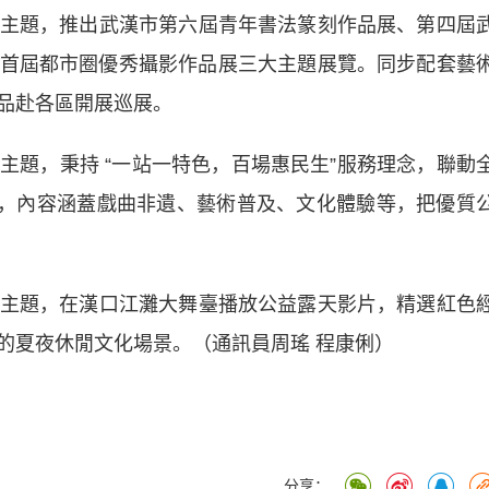
主題，推出武漢市第六屆青年書法篆刻作品展、第四屆
首屆都市圈優秀攝影作品展三大主題展覽。同步配套藝
品赴各區開展巡展。
主題，秉持 “一站一特色，百場惠民生”服務理念，聯動
活動，內容涵蓋戲曲非遺、藝術普及、文化體驗等，把優質
主題，在漢口江灘大舞臺播放公益露天影片，精選紅色
的夏夜休閒文化場景。（通訊員周瑤 程康俐）
分享：