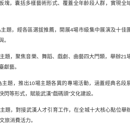
板塊，囊括多樣藝術形式、覆蓋全年齡段人群，實現全
主題，經各區選拔推薦，開展4場市級集中展演及十佳
與。
主題，聚焦音樂、舞蹈、戲劇、曲藝四大門類，舉辦21
臺獻藝。
主題，推出10場主題各異的專場活動，涵蓋經典名段
快閃等形式，賦能武漢“戲碼頭”文化建設。
主題，對接武漢人才引育工作，在全城十大核心點位舉
間文旅消費活力。