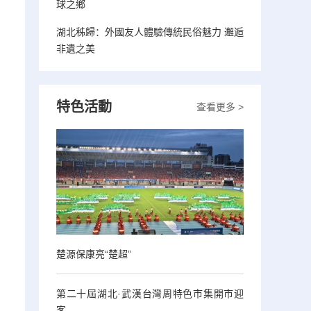
球之鄉
湖北秭歸：外國友人體驗傳統民俗魅力 邂逅
非遺之美
特色活動
查看更多 >
楚源保康亮“楚超”
第二十屆湖北·武漢台灣周特色市集開市迎
客