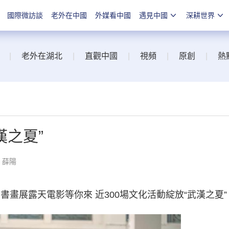
國際微訪談
老外在中國
外媒看中國
遇見中國
深耕世界
|
老外在湖北
|
直觀中國
|
視頻
|
原創
|
熱
漢之夏”
：薛陽
展露天電影等你來 近300場文化活動綻放“武漢之夏”