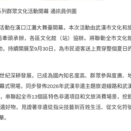
”系列群眾文化活動開幕 通訊員供圖
活動在漢口江灘大舞臺開幕。本次活動由武漢市文化和
局牽頭承辦，各區文化館（站）協辦。將聯動全市文化
動，持續開展至9月30日，為市民遊客送上貫穿整個夏日
半世紀深耕發展，已成為國內知名度高、群眾參與度廣、
幕式現場，同步發佈2026年武漢非遺主題旅遊線路和武
軸，串聯起全市13個區特色非遺項目和文旅消費場景，挖
件非遺好物，見證著非遺從指尖技藝到百姓生活、從文化符
華。