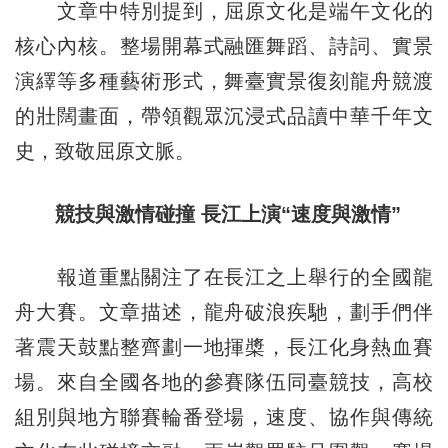
文章中特別提到，屈原文化是端午文化的
核心內核。整場開幕式融匯舞蹈、詩詞、實景
演繹等多種藝術形式，舞臺實景復刻龍舟競渡
的壯闊畫面，帶領觀眾沉浸式品讀中華千年文
史，致敬屈原文脈。
競技與激情碰
撞 長
江上演“速度與激情”
報道重點關注了在長江之上舉行的全國龍
舟大賽。文章描述，龍舟破浪疾馳，劃手們伴
著震天鼓點整齊劃一地揮槳，長江化身熱血賽
場。來自全國各地的參賽隊伍同臺競技，高校
組別與地方聯賽輪番登場，速度、協作與傳統