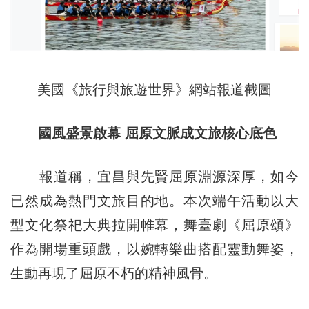
美國《旅行與旅遊世界》網站報道截圖
國風盛景啟
幕 屈
原文脈成文旅
核心
底色
報道稱，宜昌與先賢屈原淵源深厚，如今
已然成為熱門文旅目的地。本次端午活動以大
型文化祭祀大典拉開帷幕，舞臺劇《屈原頌》
作為開場重頭戲，以婉轉樂曲搭配靈動舞姿，
生動再現了屈原不朽的精神風骨。