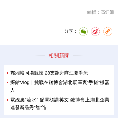
編輯：高鈺姍
分享：
相關新聞
鄂湘贛同場競技 28支龍舟隊江夏爭流
探館Vlog｜挑戰在鏈博會湖北展區裏“手搓”機器
人
電線裏“流水” 配電櫃講英文 鏈博會上湖北企業
連發新品秀“智”造