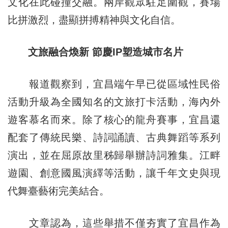
文化在此碰撞交融。兩岸觀眾駐足圍觀，賽場
比拼激烈，盡顯拼搏精神與文化自信。
文旅融合煥
新 節
慶IP塑造城市名片
報道觀察到，宜昌端午早已從區域性民俗
活動升級為全國知名的文旅打卡活動，海內外
遊客慕名而來。除了核心的龍舟賽事，宜昌還
配套了傳統民樂、詩詞誦讀、古典舞蹈等系列
演出，並在屈原故里秭歸舉辦詩詞雅集。江畔
遊園、創意國風演繹等活動，讓千年文史與現
代舞臺藝術完美結合。
文章認為，這些舉措不僅夯實了宜昌作為