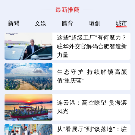
最新推薦
新聞
文娛
體育
環創
城市
这些“超级工厂”有何魔力？
驻华外交官解码合肥智造新
力量
生态守护 持续解锁高颜
值“重庆蓝”
连云港：高空瞭望 赏海滨
风光
从“看展厅”到“谈落地”：驻