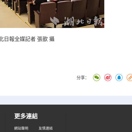
北日報全媒記者 張歆 攝
分享：
更多連結
網站聲明
友情連結