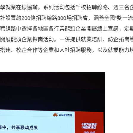
學就業在線協辦。系列活動包括千校招聘線路、週三名
設置約200條招聘線路800場招聘會，涵蓋全國“雙一流
聘線路中選擇各地區各行業龍頭企業開展線上宣講，定
開展龍頭企業探崗活動。一併提供就業培訓、訪企拓崗
搭建、校企合作等企業和人社招聘服務，以及就業能力