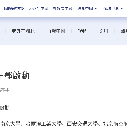
國際微訪談
老外在中國
外媒看中國
遇見中國
深耕世界
|
老外在湖北
|
直觀中國
|
視頻
|
原創
|
熱
在鄂啟動
魏寒冰
啟動。
京大學、哈爾濱工業大學、西安交通大學、北京航空