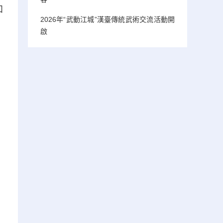
和
2026年“武動江城”漢臺傳統武術交流活動開
啟