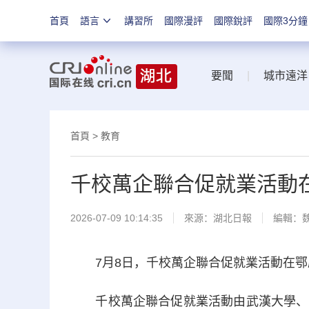
首頁
語言
講習所
國際漫評
國際銳評
國際3分鐘
要聞
|
城市遠洋
首頁
>
教育
千校萬企聯合促就業活動
2026-07-09 10:14:35
來源：
湖北日報
編輯：
7月8日，千校萬企聯合促就業活動在鄂
千校萬企聯合促就業活動由武漢大學、南