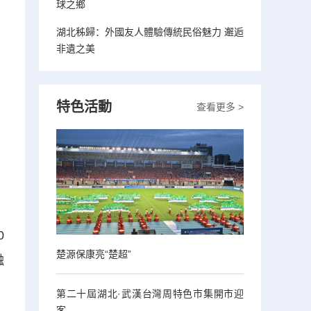
球之鄉
湖北秭歸：外國友人體驗傳統民俗魅力 邂逅
非遺之美
特色活動
查看更多 >
0
楚源保康亮“楚超”
融
第二十屆湖北·武漢台灣周特色市集開市迎
客