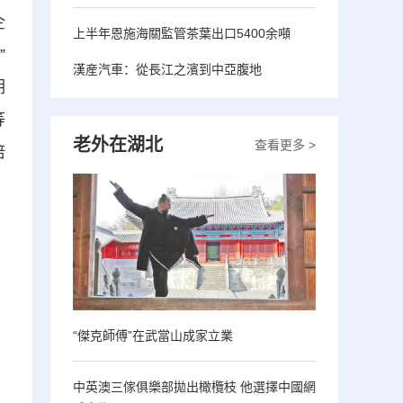
企
上半年恩施海關監管茶葉出口5400余噸
”
漢産汽車：從長江之濱到中亞腹地
期
等
老外在湖北
查看更多 >
培
“傑克師傅”在武當山成家立業
中英澳三傢俱樂部拋出橄欖枝 他選擇中國網