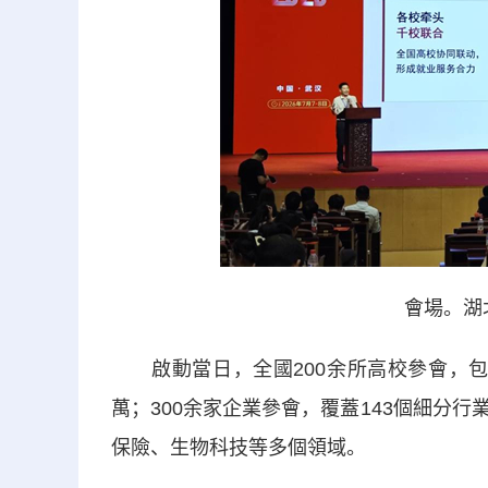
會場。湖
啟動當日，全國200余所高校參會，包括
萬；300余家企業參會，覆蓋143個細分
保險、生物科技等多個領域。