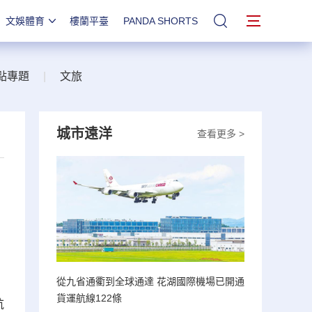
文娛體育
樓蘭平臺
PANDA SHORTS
站內搜索
點專題
|
文旅
城市遠洋
查看更多 >
從九省通衢到全球通達 花湖國際機場已開通
貨運航線122條
航