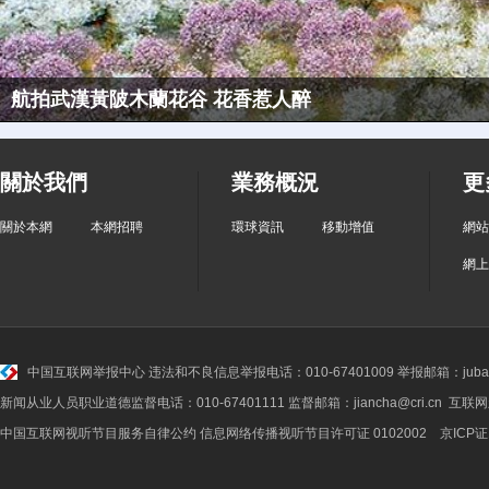
航拍武漢黃陂木蘭花谷 花香惹人醉
關於我們
業務概況
更
關於本網
本網招聘
環球資訊
移動增值
網站
網上
中国互联网举报中心
违法和不良信息举报电话：010-67401009 举报邮箱：jubao@
新闻从业人员职业道德监督电话：010-67401111 监督邮箱：jiancha@cri.cn 互联
中国互联网视听节目服务自律公约
信息网络传播视听节目许可证 0102002 京ICP证