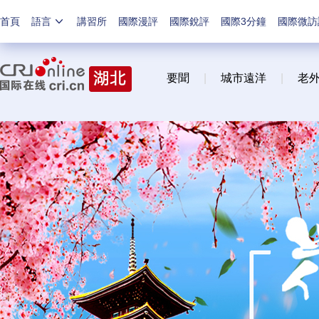
首頁
語言
講習所
國際漫評
國際銳評
國際3分鐘
國際微訪
要聞
|
城市遠洋
|
老