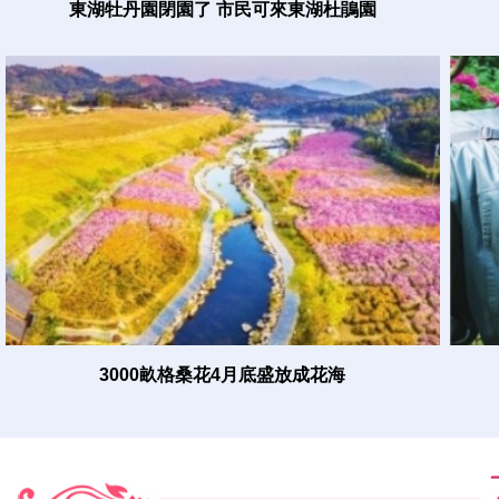
東湖牡丹園閉園了 市民可來東湖杜鵑園
3000畝格桑花4月底盛放成花海