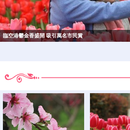
航拍大圖！武漢東湖櫻花園櫻花怒放