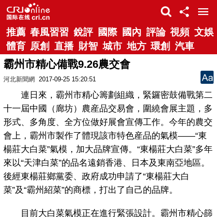
推薦
春風習習
銳評
國際
國內
評論
視頻
文娛
體育
原創
直播
財智
城市
地方
環創
汽車
霸州市精心備戰9.26農交會
河北新聞網
2017-09-25 15:20:51
連日來，霸州市精心籌劃組織，緊鑼密鼓備戰第二
十一屆中國（廊坊）農産品交易會，圍繞會展主題，多
形式、多角度、全方位做好展會宣傳工作。今年的農交
會上，霸州市製作了體現該市特色産品的氣模——“東
楊莊大白菜”氣模，加大品牌宣傳。“東楊莊大白菜”多年
來以“天津白菜”的品名遠銷香港、日本及東南亞地區。
後經東楊莊鄉黨委、政府成功申請了“東楊莊大白
菜”及“霸州紹菜”的商標，打出了自己的品牌。
目前大白菜氣模正在進行緊張設計。霸州市精心篩