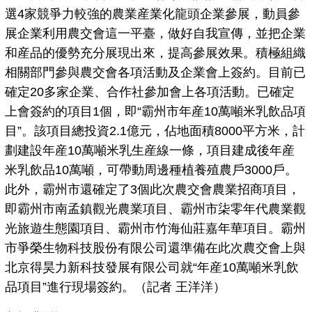
選4家競爭力較強的農業産業化龍頭企業參展，動員參
展企業利用農交會這一平臺，做好自我宣傳，並把企業
和産品的優勢充分展現出來，提高參展效果。積極組織
相關部門參與農交會各項活動及企業會上簽約。目前已
確定20多家企業、合作社參加會上各項活動。已確定
上會簽約的項目1個，即“霸州市年産10萬噸米乳飲品項
目”。該項目總投資2.1億元，佔地面積8000平方米，計
劃建設年産10萬噸米乳生産線一條，項目建成後年産
米乳飲品10萬噸，可帶動周邊種植養殖農戶3000戶。
此外，霸州市還確定了3個此次農交會農業招商項目，
即霸州市南孟鎮觀光農業項目、霸州市柒零年代農業觀
光旅遊生態園項目、霸州市竹海仙莊嘉年華項目。霸州
市爭榮生物科技股份有限公司還準備在此次農交會上與
北京得昊力新科技發展有限公司就“年産10萬噸米乳飲
品項目”進行現場簽約。（記者 王洋洋）