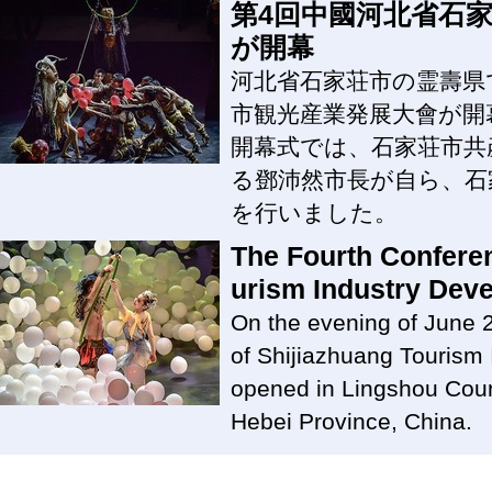
第4回中國河北省石
が開幕
河北省石家荘市の霊壽県で
市観光産業発展大會が開
開幕式では、石家荘市共
る鄧沛然市長が自ら、石
を行いました。
The Fourth Conferen
urism Industry Deve
On the evening of June 
of Shijiazhuang Tourism
opened in Lingshou Count
Hebei Province, China.