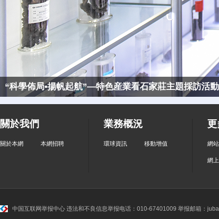
“科學佈局•揚帆起航”—特色産業看石家莊主題採訪活
關於我們
業務概況
更
關於本網
本網招聘
環球資訊
移動增值
網站
網上
中国互联网举报中心
违法和不良信息举报电话：010-67401009 举报邮箱：jubao@