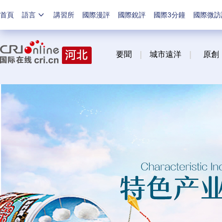
首頁
語言
講習所
國際漫評
國際銳評
國際3分鐘
國際微訪
要聞
|
城市遠洋
|
原創