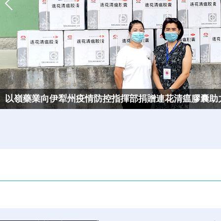
以嶺藥業向伊犁州疫情防控指揮部捐贈連花清瘟膠囊助