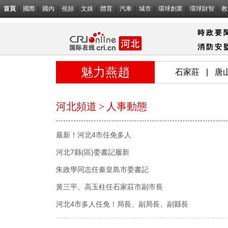
首頁
國際
國內
視頻
文娛
體育
汽車
城市
環球創業
環球財智
教
時政要
消防
安
魅力燕趙
石家莊
|
唐
河北頻道
>
人事動態
最新！河北4市任免多人
河北7縣(區)委書記履新
朱政學同志任秦皇島市委書記
黃三平、高玉柱任石家莊市副市長
河北4市多人任免！局長、副局長、副縣長