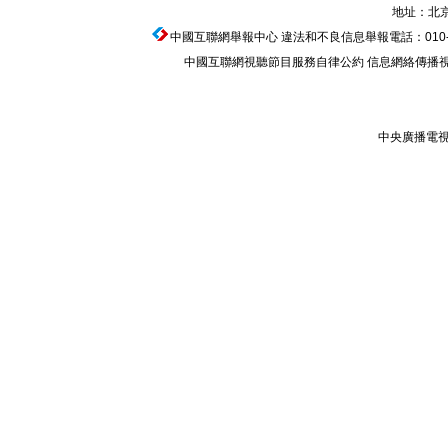
地址：北京
中國互聯網舉報中心
違法和不良信息舉報電話：010-674
中國互聯網視聽節目服務自律公約
信息網絡傳播視聽
中央廣播電視