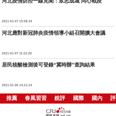
河北疫情防控一線見聞：眾志成城 同心戰疫
2021-01-07 15:58:34
河北應對新冠肺炎疫情領導小組召開擴大會議
2021-01-07 11:22:20
居民核酸檢測後可登錄“冀時辦”查詢結果
2021-01-06 14:21:24
推薦
春風習習
銳評
國際
國內
評