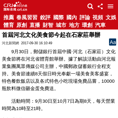
推薦
春風習習
銳評
國際
國內
評論
視頻
文娛
體育
原創
直播
財智
城市
地方
環創
汽車
首屆河北文化美食節今起在石家莊舉辦
河北新聞網
2017-09-30 16:10:49
9月30日，郵儲銀行首屆中國·河北（石家莊）文化
美食節將在河北省體育館舉辦。據了解該活動由河北報
業集團萬眾傳媒公司主辦，中國郵政儲蓄銀行全程支
持。美食節連續8天假日時光奉獻一場美食美客盛宴，
特色餐飲飯店以及各式特色小吃現場免費品嘗，10000
瓶飲料微信砸金蛋免費送。
活動時間：9月30日至10月7日為期8天，每天營業
時間為10時至21時。