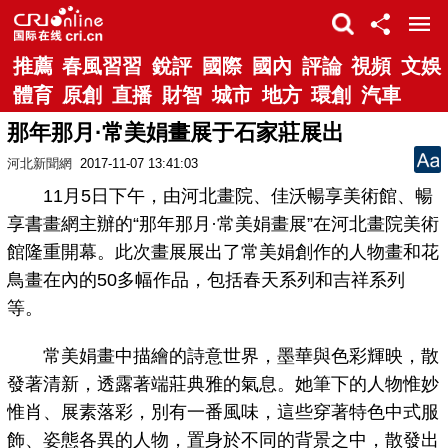
推薦
春風習習
銳評
國際
國內
評論
視頻
文娛
體育
原創
直播
財智
城市
地方
環創
汽車
那年那月·常美娟畫展于石家莊展出
河北新聞網
2017-11-07 13:41:03
11月5日下午，由河北畫院、佳沃暢享美術館、暢
享書畫網主辦的“那年那月·常美娟畫展”在河北畫院美術
館隆重開幕。此次畫展展出了常美娟創作的人物畫和花
鳥畫在內的50多幅作品，包括春天系列和吉祥系列
等。
常美娟畫中描繪的詩意世界，墨華與色彩輝映，散
發著清新，透露著端莊典雅的氣息。她筆下的人物惟妙
惟肖、展素落彩，別有一番風味，這些穿著特色中式服
飾、姿態各異的人物，置身於不同的背景之中，散發出