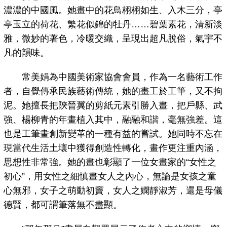
濃濃的中國風。她畫中的花鳥栩栩如生、入木三分，亭
亭玉立的荷花、繁花似錦的牡丹……碧葉素花，清新淡
雅，微妙的著色，冷暖交織，呈現出超凡脫俗，氣宇不
凡的韻味。
常美娟為中國美術家協會會員，作為一名藝術工作
者，自覺傳承民族藝術傳統，她的畫工於工筆，又不拘
泥。她擅長把陝晉冀的剪紙元素引勝入畫，把戶縣、武
強、楊柳青的年畫植入其中，融融和諧，毫無強差。這
也是工筆畫創新變革的一種有益的嘗試。她同時不忘在
現當代生活土壤中獲得創造性轉化，畫作更注重內涵，
思想性非常強。她的畫也彰顯了一位女畫家的“女性之
初心”，用女性之細慎畫女人之內心，無論是女孩之童
心無邪，女子之萌動初竇，女人之嫻靜淑芳，還是母儀
德賢，都可謂筆落無不盡顯。