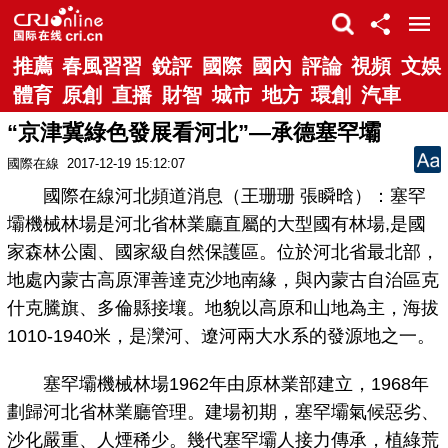
推薦
春風習習
銳評
國際
國內
評論
視頻
文娛
體育
原創
直播
財智
城市
地方
環創
汽車
“京津冀綠色發展看河北”—承德塞罕壩
國際在線
2017-12-19 15:12:07
國際在線河北頻道消息（王珊珊 張瞬晗）：塞罕
壩機械林場是河北省林業廳直屬的大型國有林場,是國
家森林公園、國家級自然保護區。位於河北省最北部，
地處內蒙古高原渾善達克沙地南緣，與內蒙古自治區克
什克騰旗、多倫縣接壤。地貌以高原和山地為主，海拔
1010-1940米，是灤河、遼河兩大水系的發源地之一。
塞罕壩機械林場1962年由原林業部建立，1968年
劃歸河北省林業廳管理。建場初期，塞罕壩氣候惡劣、
沙化嚴重、人煙稀少。幾代塞罕壩人接力傳承，植綠荒