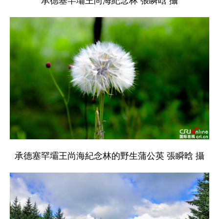
承德塞罕壩王尚海紀念林 張瞬晗 攝
承德塞罕壩王尚海紀念林的野生蒲公英 張瞬晗 攝