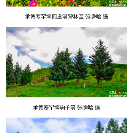
承德塞罕壩四道溝營林區 張瞬晗 攝
承德塞罕壩駒子溝 張瞬晗 攝