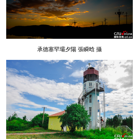
承德塞罕壩夕陽 張瞬晗 攝