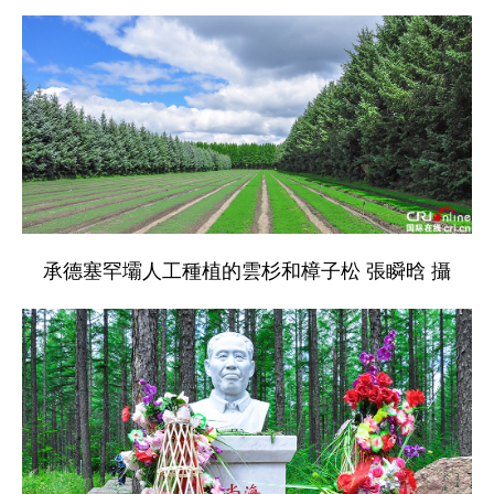
承德塞罕壩人工種植的雲杉和樟子松 張瞬晗 攝