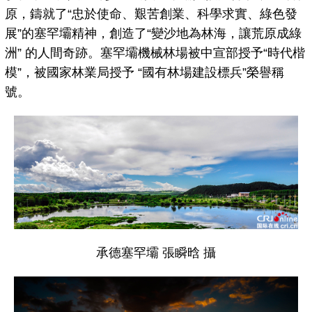
原，鑄就了“忠於使命、艱苦創業、科學求實、綠色發
展”的塞罕壩精神，創造了“變沙地為林海，讓荒原成綠
洲” 的人間奇跡。塞罕壩機械林場被中宣部授予“時代楷
模”，被國家林業局授予 “國有林場建設標兵”榮譽稱
號。
承德塞罕壩 張瞬晗 攝