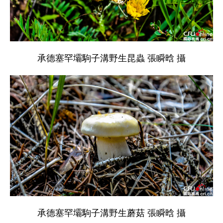
承德塞罕壩駒子溝野生昆蟲 張瞬晗 攝
承德塞罕壩駒子溝野生蘑菇 張瞬晗 攝