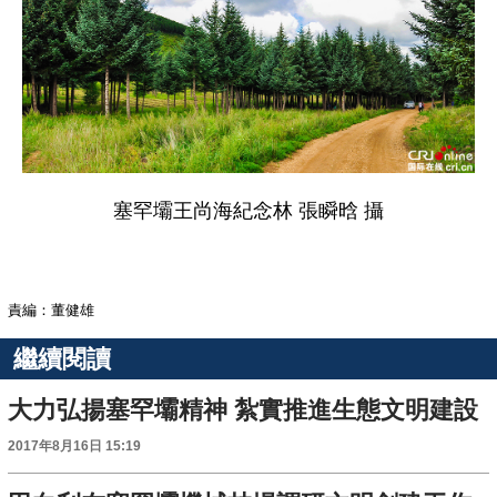
塞罕壩王尚海紀念林 張瞬晗 攝
責編：董健雄
繼續閱讀
大力弘揚塞罕壩精神 紮實推進生態文明建設
2017年8月16日 15:19