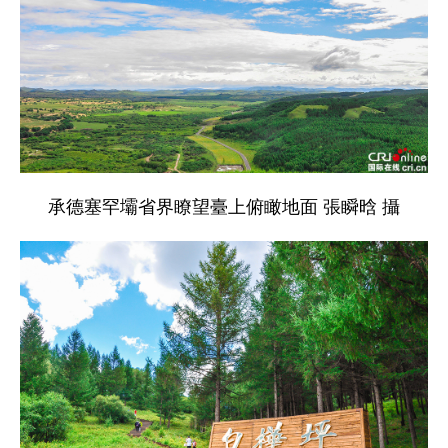
承德塞罕壩省界瞭望臺上俯瞰地面 張瞬晗 攝