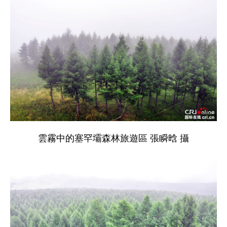
雲霧中的塞罕壩森林旅遊區 張瞬晗 攝