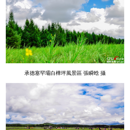
承德塞罕壩白樺坪風景區 張瞬晗 攝