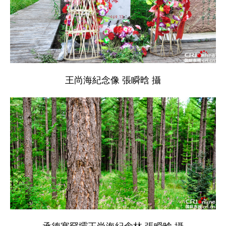
王尚海紀念像 張瞬晗 攝