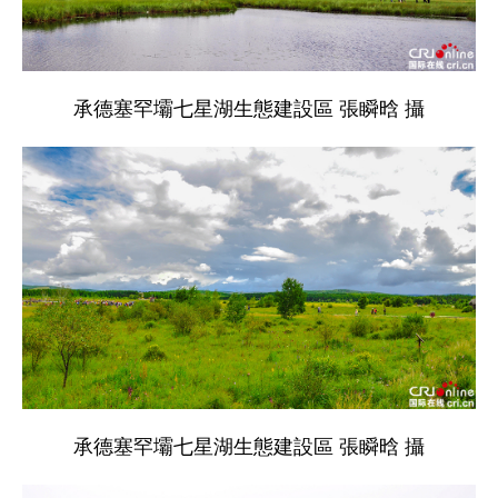
承德塞罕壩七星湖生態建設區 張瞬晗 攝
承德塞罕壩七星湖生態建設區 張瞬晗 攝