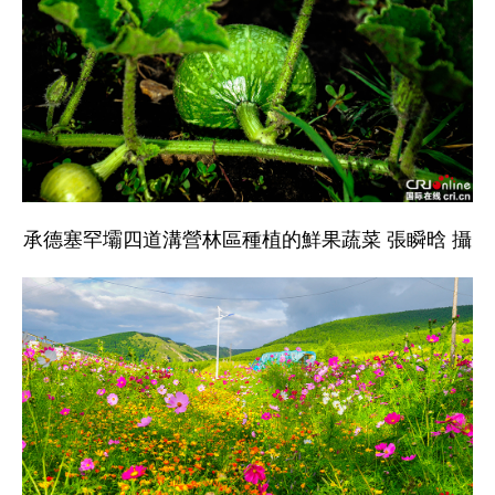
承德塞罕壩四道溝營林區種植的鮮果蔬菜 張瞬晗 攝