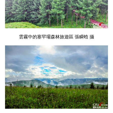
雲霧中的塞罕壩森林旅遊區 張瞬晗 攝