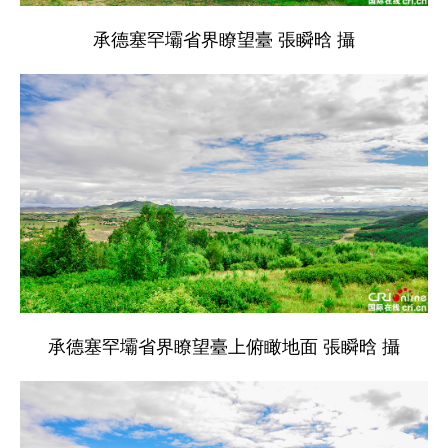
承德塞罕壩省界瞭望臺 張瞬晗 攝
承德塞罕壩省界瞭望臺上俯瞰地面 張瞬晗 攝