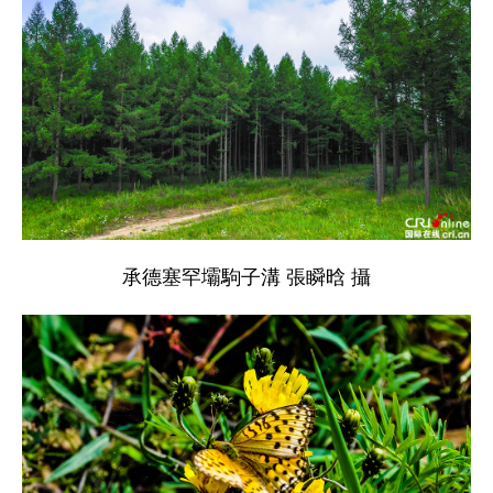
承德塞罕壩駒子溝 張瞬晗 攝