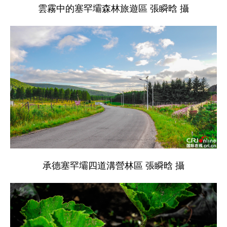
雲霧中的塞罕壩森林旅遊區 張瞬晗 攝
承德塞罕壩四道溝營林區 張瞬晗 攝