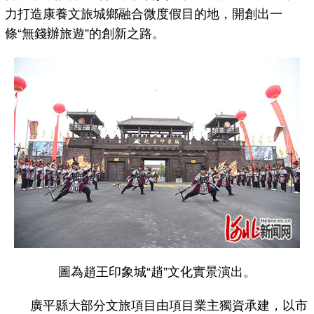
力打造康養文旅城鄉融合微度假目的地，開創出一
條“無錢辦旅遊”的創新之路。
圖為趙王印象城“趙”文化實景演出。
廣平縣大部分文旅項目由項目業主獨資承建，以市