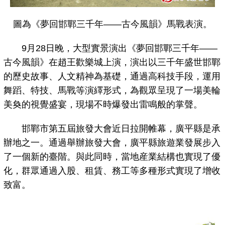
圖為《夢回邯鄲三千年——古今風韻》馬戰表演。
9月28日晚，大型實景演出《夢回邯鄲三千年——
古今風韻》在趙王歡樂城上演，演出以三千年盛世邯鄲
的歷史故事、人文精神為基礎，通過高科技手段，運用
舞蹈、特技、馬戰等演繹形式，為觀眾呈現了一場美輪
美奐的視覺盛宴，現場不時爆發出雷鳴般的掌聲。
邯鄲市第五屆旅發大會近日拉開帷幕，廣平縣是承
辦地之一。通過舉辦旅發大會，廣平縣旅遊業發展步入
了一個新的臺階。與此同時，當地産業結構也實現了優
化，群眾通過入股、租賃、務工等多種形式實現了增收
致富。