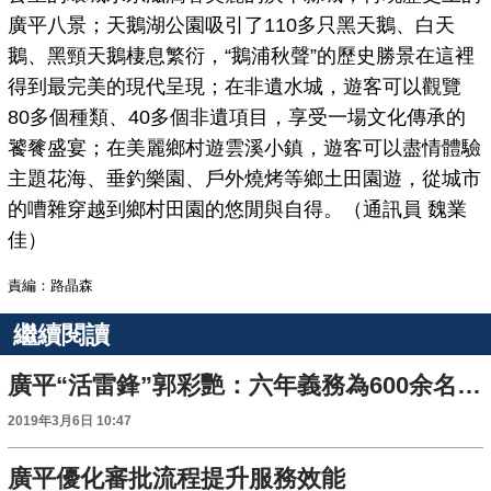
廣平八景；天鵝湖公園吸引了110多只黑天鵝、白天
鵝、黑頸天鵝棲息繁衍，“鵝浦秋聲”的歷史勝景在這裡
得到最完美的現代呈現；在非遺水城，遊客可以觀覽
80多個種類、40多個非遺項目，享受一場文化傳承的
饕餮盛宴；在美麗鄉村遊雲溪小鎮，遊客可以盡情體驗
主題花海、垂釣樂園、戶外燒烤等鄉土田園遊，從城市
的嘈雜穿越到鄉村田園的悠閒與自得。（通訊員 魏業
佳）
責編：路晶森
繼續閱讀
廣平“活雷鋒”郭彩艷：六年義務為600余名老人上門理髮
2019年3月6日 10:47
廣平優化審批流程提升服務效能