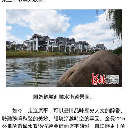
圖為鵝城商業水街遠景圖。
如今，走進廣平，可以盡情品味歷史人文的醇香、
聆聽鵝鳴秋聲的美妙、體驗穿越時空的享受。全長22.5
公里的環城水系滋潤著美麗的廣平縣城，再現歷史上的