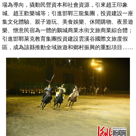
場為導向，撬動民營資本和社會資源，引來趙王印象
城、趙王歡樂城等；引進邯鄲三龍集團，投資建設一座
集文化體驗、親子遊玩、美食娛樂、休閒購物、夜景遊
樂、愜意民宿為一體的鵝城商業水街文旅商業綜合體；
引進邯鄲萊克教育集團投資建設雲溪谷國際文旅度假
區，成為該縣推動全域旅遊和鄉村振興的重點項目……