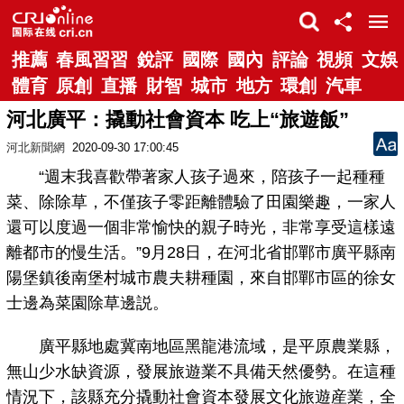
推薦
春風習習
銳評
國際
國內
評論
視頻
文娛
體育
原創
直播
財智
城市
地方
環創
汽車
河北廣平：撬動社會資本 吃上“旅遊飯”
河北新聞網
2020-09-30 17:00:45
“週末我喜歡帶著家人孩子過來，陪孩子一起種種
菜、除除草，不僅孩子零距離體驗了田園樂趣，一家人
還可以度過一個非常愉快的親子時光，非常享受這樣遠
離都市的慢生活。”9月28日，在河北省邯鄲市廣平縣南
陽堡鎮後南堡村城市農夫耕種園，來自邯鄲市區的徐女
士邊為菜園除草邊説。
廣平縣地處冀南地區黑龍港流域，是平原農業縣，
無山少水缺資源，發展旅遊業不具備天然優勢。在這種
情況下，該縣充分撬動社會資本發展文化旅遊産業，全