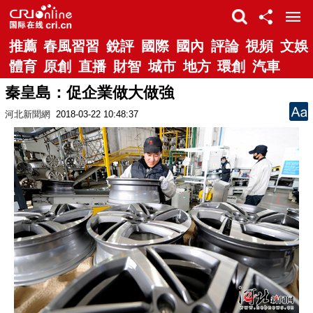
推薦
春風習習
銳評
國際
國內
評論
視頻
文娛
體育
原創
直播
財智
城市
地方
環創
汽車
秦皇島：促企業做大做強
河北新聞網
2018-03-22 10:48:37