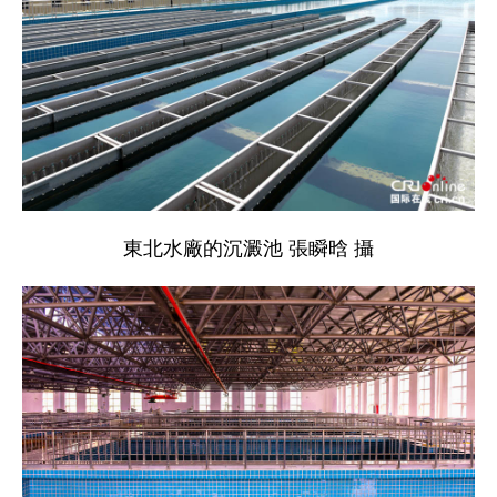
東北水廠的沉澱池
張瞬晗 攝