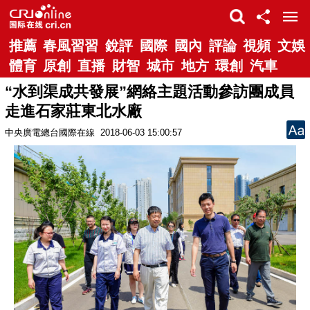
推薦
春風習習
銳評
國際
國內
評論
視頻
文娛
體育
原創
直播
財智
城市
地方
環創
汽車
“水到渠成共發展”網絡主題活動參訪團成員
走進石家莊東北水廠
中央廣電總台國際在線
2018-06-03 15:00:57