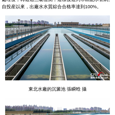
自投産以來，出廠水水質綜合合格率達到100%。
東北水廠的沉澱池
張瞬晗 攝