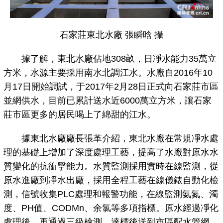
石家莊東北水廠 張瞬晗 攝
據了解，東北水廠佔地308畝，日凈水能力35萬立
方米，水源主要採用南水北調江水。水廠自2016年10
月17日開始調試，于2017年2月28日正式向石家莊市區
並網供水，目前已累計送水近6000萬立方米，讓石家
莊市區更多的居民喝上了綿甜的江水。
據東北水廠廠長張革介紹，東北水廠在常規凈水處
理的基礎上增加了深度處理工藝，提高了水廠對原水水
質變化的抗衝擊能力。水質監測採用實時在線監測，從
原水進廠到凈水出廠，採用全程工藝在線儀錶自動化檢
測，信號收集PLC處理和報警功能，在線監測氨氮、濁
度、PH值、CODMn、余氯等多項指標。原水經過凈化
處理後，再通過三級檢測，達標後送到市區配水管網。