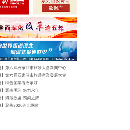
題】第六屆石家莊市旅發大會新聞中心
題】第六屆石家莊市旅遊産業發展大會
題】特色産業看石家莊
題】冀南明珠·魅力永年
題】魏徵故里·鴨梨之鄉
】聚焦2020河北兩會