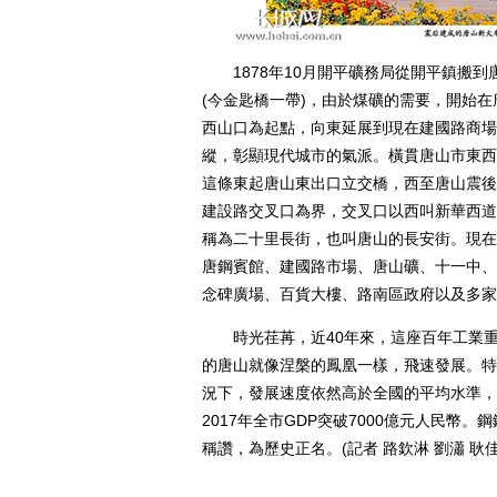
1878年10月開平礦務局從開平鎮搬到
(今金匙橋一帶)，由於煤礦的需要，開始
西山口為起點，向東延展到現在建國路商場
縱，彰顯現代城市的氣派。橫貫唐山市東西
這條東起唐山東出口立交橋，西至唐山震後
建設路交叉口為界，交叉口以西叫新華西道，
稱為二十里長街，也叫唐山的長安街。現在
唐鋼賓館、建國路市場、唐山礦、十一中、
念碑廣場、百貨大樓、路南區政府以及多
時光荏苒，近40年來，這座百年工業重
的唐山就像涅槃的鳳凰一樣，飛速發展。特
況下，發展速度依然高於全國的平均水準，
2017年全市GDP突破7000億元人民
稱讚，為歷史正名。(記者 路欽淋 劉瀟 耿佳