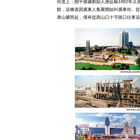
街道上；開平煤礦創始人唐廷樞1882年
館，這條道因廣東人集聚開始叫廣東街。從
唐山礦而起，僅有從西山口十字路口往東這