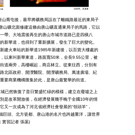
唐山喬屯後，最早將礦務局設在了離鐵路最近的東局子
在唐山礦北面修建這條由唐山礦直通東局子的馬路，它以
一帶。大地震後再生的唐山市城市道路已是四橫八
的新華道，也得到了重新擴展，發生了巨大的變化。
新建火車站的新華道1985年新建後，以百貨大樓處的
以東叫新華東道，路面寬50米，全長9.55公里，被
街道兩旁，高樓崛起，商店林立。從東往西，分別有
路北區政府、開灤醫院、開灤礦務局、萬達廣場、紀
家重要商業機構匯集於此，是唐山最繁華的街道。
城已然恢復了昔日繁盛忙碌的模樣，建立在廢墟之上
別是改革開放後，在經濟發展幾乎晚于全國10年的情
它又一次成為了河北省經濟社會發展的“領頭羊”，
幣。鋼鐵巨頭、北方瓷都、唐山港的名片也跨越重洋，讓世界
 實習記者 張菡)