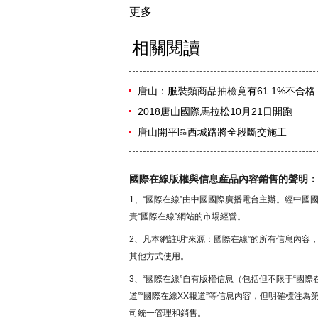
更多
相關閱讀
唐山：服裝類商品抽檢竟有61.1%不合格
2018唐山國際馬拉松10月21日開跑
唐山開平區西城路將全段斷交施工
國際在線版權與信息産品內容銷售的聲明：
1、“國際在線”由中國國際廣播電台主辦。經中
責“國際在線”網站的市場經營。
2、凡本網註明“來源：國際在線”的所有信息內
其他方式使用。
3、“國際在線”自有版權信息（包括但不限于“國際在
道”“國際在線XX報道”等信息內容，但明確標注
司統一管理和銷售。