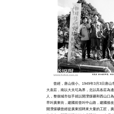
曾經，唐山很小。1949年3月3日唐山
大袁莊，南以大夫坨為界，北以高各莊為邊，東
人，整個城市似乎就以開灤煤礦和西山口為
早叫廣東街，建國前曾叫中山路，建國後改
開灤煤礦曾經從廣東招聘來大量的工匠，廣