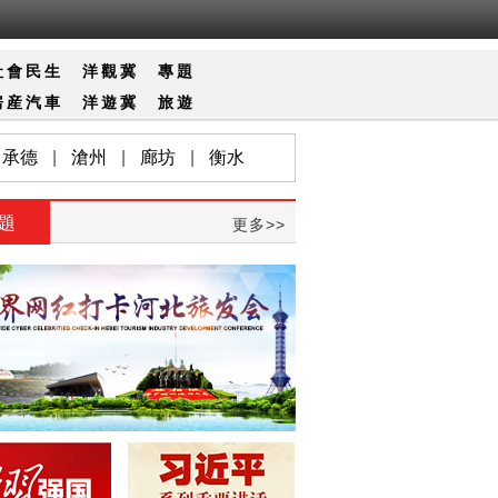
社會
民生
洋觀冀
專題
房産
汽車
洋遊冀
旅遊
承德
|
滄州
|
廊坊
|
衡水
題
更多>>