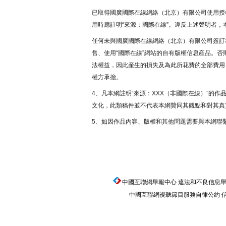
已取得國廣國際在線網絡（北京）有限公司使用授
用時應註明“來源：國際在線”。違反上述聲明者，
任何未與國廣國際在線網絡（北京）有限公司簽訂
售、使用“國際在線”網站的自有版權信息産品。
法權益，因此産生的損失及為此所花費的全部費用
權方承擔。
4、凡本網註明“來源：XXX（非國際在線）”的
文化，此類稿件並不代表本網贊同其觀點和對其真
5、如因作品內容、版權和其他問題需要與本網聯
中國互聯網舉報中心
違法和不良信息舉報電話
中國互聯網視聽節目服務自律公約
信