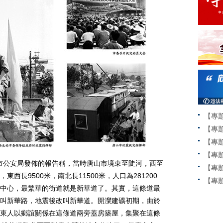
【專
【專
【專
【專
市公安局發佈的報告稱，當時唐山市境東至陡河，西至
【專
西長9500米，南北長11500米，人口為281200
【專題
中心，最繁華的街道就是新華道了。其實，這條道最
叫新華路，地震後改叫新華道。開灤建礦初期，由於
東人以鄉誼關係在這條道兩旁蓋房築屋，集聚在這條