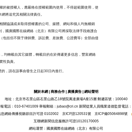
權的被授權人，應嚴格在授權範圍內使用，不得超範圍使用，使
本網將追究其相關法律責任。
相關協議或未取得授權書的公司、媒體、網站和個人均無權銷
否則，國廣國際在線網絡（北京）有限公司將採取法律手段維護合
（包括但不限于律師費、訴訟費、差旅費、公證費等）全部由侵
作品，均轉載自其它媒體，轉載目的在於傳遞更多信息，豐富網絡
實性負責。
繫的，請在該事由發生之日起30日內進行。
關於本網
|
商務合作
|
廣播廣告
|
網站聲明
地址：北京市石景山區石景山路乙18號院萬達廣場A座15層 郵遞區號：100040
：010-67401009 舉報郵箱：jubao@cri.cn 新聞從業人員職業道德監督電話：010-6
息網絡傳播視聽節目許可證 0102002 京ICP證
120531
號
京ICP備05064898號
互聯網新聞信息服務許可證10120170005
網站運營：國廣國際在線網絡（北京）有限公司