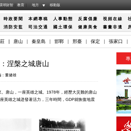
環球財智
教育
地方
移動版
時政要聞
本網專稿
人事動態
反腐倡廉
視頻在線
消防
安監
司法
交通
國土
環保
健康
美食
書畫
非遺
莊
|
唐山
|
秦皇島
|
邯鄲
|
邢臺
|
保定
|
張家口
|
專
變：涅槃之城唐山
編：董健雄
唐山，一座英雄之城。1978年，經歷大災難的唐山
座英雄之城迸發著活力，三年時間，GDP就恢復地震