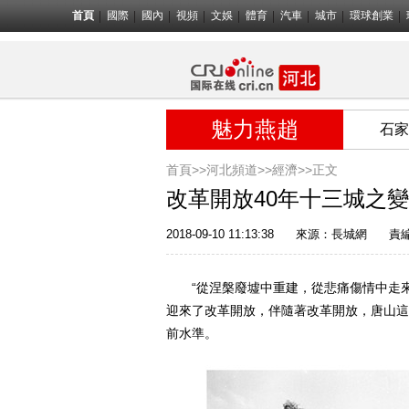
首頁
國際
國內
視頻
文娛
體育
汽車
城市
環球創業
魅力燕趙
石家
首頁>>
河北頻道>>
經濟
>>正文
改革開放40年十三城之
2018-09-10 11:13:38
來源：
長城網
責
“從涅槃廢墟中重建，從悲痛傷情中走來。
迎來了改革開放，伴隨著改革開放，唐山這
前水準。