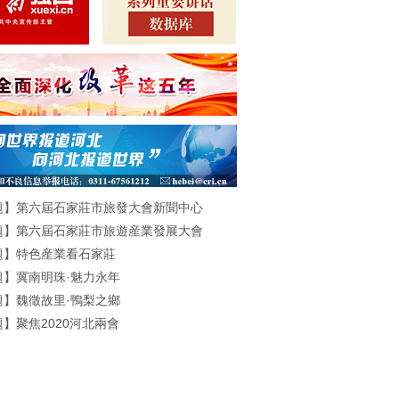
題】第六屆石家莊市旅發大會新聞中心
題】第六屆石家莊市旅遊産業發展大會
題】特色産業看石家莊
題】冀南明珠·魅力永年
題】魏徵故里·鴨梨之鄉
】聚焦2020河北兩會