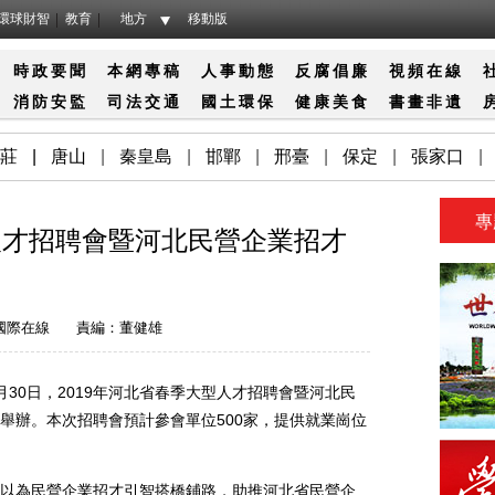
環球財智
教育
地方
移動版
時政要聞
本網專稿
人事動態
反腐倡廉
視頻在線
消防
安監
司法
交通
國土
環保
健康
美食
書畫
非遺
莊
|
唐山
|
秦皇島
|
邯鄲
|
邢臺
|
保定
|
張家口
|
專
型人才招聘會暨河北民營企業招才
國際在線
責編：董健雄
0日，2019年河北省春季大型人才招聘會暨河北民
舉辦。本次招聘會預計參會單位500家，提供就業崗位
為民營企業招才引智搭橋鋪路，助推河北省民營企