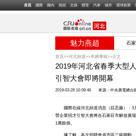
首頁
國際
國內
視頻
文娛
體育
汽車
城市
環球創業
魅力燕趙
石家
首頁>>
河北頻道>>
本網專稿
>>正文
2019年河北省春季大
引智大會即將開幕
2019-03-28 10:09:46
來源：中央廣電總台
國際在線河北頻道消息（莊忞藤）：3月3
營企業招才引智大會將在石家莊市解放廣場
1萬餘個。
據了解，本次招聘會省市區三級聯動，以