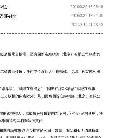
元補助
2019/3/26 13:53:48
家莊召開
2019/3/22 13:41:05
2019/3/19 11:03:43
國國際廣播電台授權，國廣國際在線網絡（北京）有限公司獨家負
容，未經書面授權，任何單位及個人不得轉載、摘編、複製或利用
線專稿”、“國際在線消息”、“國際在線XX消息”“國際在線報
為第三方版權的內容除外）均由國廣國際在線網絡（北京）有限公
權的被授權人，應嚴格在授權範圍內使用，不得超範圍使用，使
本網將追究其相關法律責任。
相關協議或未取得授權書的公司、媒體、網站和個人均無權銷