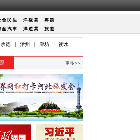
社會
民生
洋觀冀
專題
房産
汽車
洋遊冀
旅遊
承德
|
滄州
|
廊坊
|
衡水
題
更多>>