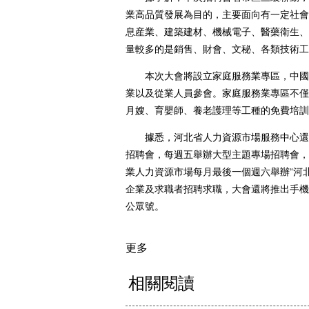
業高品質發展為目的，主要面向有一定社會
息産業、建築建材、機械電子、醫藥衛生、
量較多的是銷售、財會、文秘、各類技術工
本次大會將設立家庭服務業專區，中國華
業以及從業人員參會。家庭服務業專區不僅
月嫂、育嬰師、養老護理等工種的免費培訓
據悉，河北省人力資源市場服務中心還將
招聘會，每週五舉辦大型主題專場招聘會，
業人力資源市場每月最後一個週六舉辦“河
企業及求職者招聘求職，大會還將推出手機A
公眾號。
更多
相關閱讀