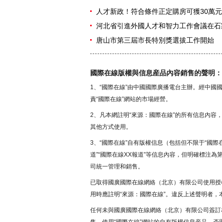
人才新政！符合條件正定購房可獲30萬
河北省引進外國人才和智力工作會議在石
唐山市第三屆市長特別獎選拔工作開始
國際在線版權與信息産品內容銷售的聲明：
1、“國際在線”由中國國際廣播電台主辦。經中
責“國際在線”網站的市場經營。
2、凡本網註明“來源：國際在線”的所有信息內
其他方式使用。
3、“國際在線”自有版權信息（包括但不限于“國際在
道”“國際在線XX報道”等信息內容，但明確標注
司統一管理和銷售。
已取得國廣國際在線網絡（北京）有限公司使用授
用時應註明“來源：國際在線”。違反上述聲明者，
任何未與國廣國際在線網絡（北京）有限公司簽訂