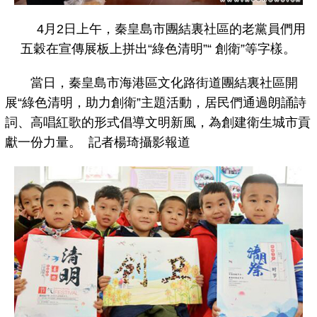
4月2日上午，秦皇島市團結裏社區的老黨員們用
五穀在宣傳展板上拼出“綠色清明”“ 創衛”等字樣。
當日，秦皇島市海港區文化路街道團結裏社區開
展“綠色清明，助力創衛”主題活動，居民們通過朗誦詩
詞、高唱紅歌的形式倡導文明新風，為創建衛生城市貢
獻一份力量。 記者楊琦攝影報道