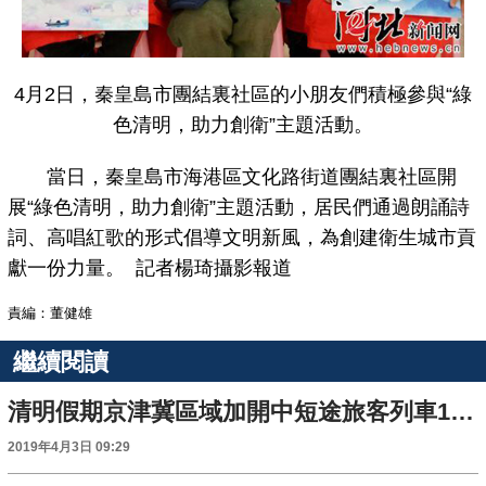
4月2日，秦皇島市團結裏社區的小朋友們積極參與“綠
色清明，助力創衛”主題活動。
當日，秦皇島市海港區文化路街道團結裏社區開
展“綠色清明，助力創衛”主題活動，居民們通過朗誦詩
詞、高唱紅歌的形式倡導文明新風，為創建衛生城市貢
獻一份力量。 記者楊琦攝影報道
責編：董健雄
繼續閱讀
清明假期京津冀區域加開中短途旅客列車142列
2019年4月3日 09:29