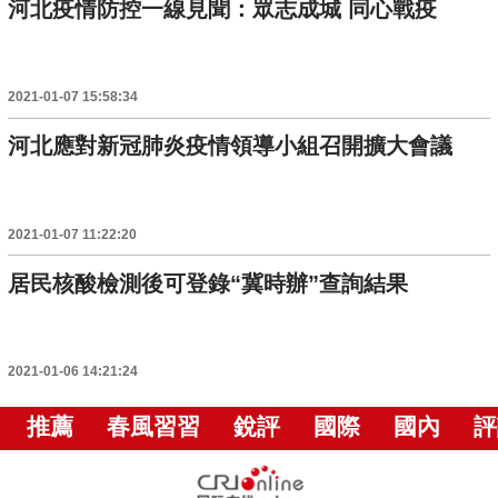
河北疫情防控一線見聞：眾志成城 同心戰疫
2021-01-07 15:58:34
河北應對新冠肺炎疫情領導小組召開擴大會議
2021-01-07 11:22:20
居民核酸檢測後可登錄“冀時辦”查詢結果
2021-01-06 14:21:24
推薦
春風習習
銳評
國際
國內
評