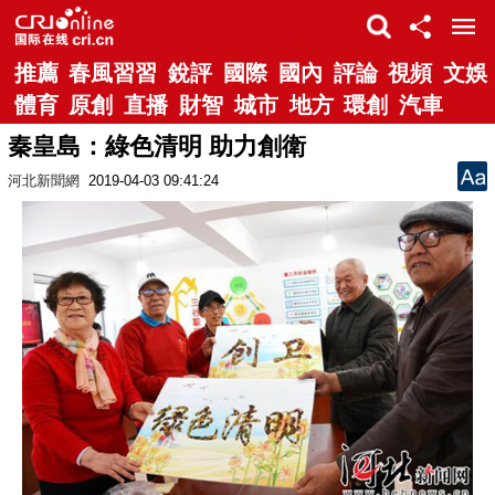
推薦
春風習習
銳評
國際
國內
評論
視頻
文娛
體育
原創
直播
財智
城市
地方
環創
汽車
秦皇島：綠色清明 助力創衛
河北新聞網
2019-04-03 09:41:24