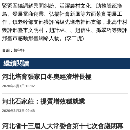
緊緊圍繞調解民間糾紛、活躍農村文化、助推騰籠換
鳥、發展電商創業、弘揚社會新風等方面紮實開展工
作，鎮老幹部支部獲評省級先進老幹部支部，北高李村
獲評邢臺市文明村，趙計林、、趙信生、孫翠巧等獲評
邢臺市感動邢臺網絡人物。(李三虎)
責編：趙宇靜
繼續閱讀
河北培育張家口冬奧經濟增長極
2020年6月3日 10:02
河北石家莊：提質增效穩就業
2020年6月3日 09:48
河北省十三屆人大常委會第十七次會議閉幕