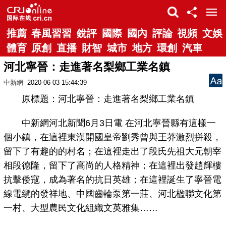
推薦
春風習習
銳評
國際
國內
評論
視頻
文娛
體育
原創
直播
財智
城市
地方
環創
汽車
河北寧晉：走進著名梨鄉工業名鎮
中新網
2020-06-03 15:44:39
原標題：河北寧晉：走進著名梨鄉工業名鎮
中新網河北新聞6月3日電 在河北寧晉縣有這樣一
個小鎮，在這裡東漢開國皇帝劉秀曾與王莽激烈拼殺，
留下了有趣的的村名；在這裡走出了段氏先祖大元朝宰
相段德隆，留下了高尚的人格精神；在這裡出發趙輝樓
抗擊倭寇，成為著名的抗日英雄；在這裡誕生了寧晉電
線電纜的發祥地、中國齒輪泵第一莊、河北楹聯文化第
一村、大型農民文化組織文英雅集……