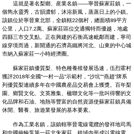
這就是著名梨鄉、産業名鎮——寧晉蘇家莊鎮，一
個雋永靈秀，古韻濃郁，沐浴新風，蒸蒸日上的小鎮。
該鎮位於寧晉東北部，全鎮轄22個村，總面積89平方
公里，人口7.2萬。蘇家莊區位交通獨特而優越，地處
四縣三市交叉點。正在興建的石衡高速毗鄰而建，寧司
線穿境而過，新開通的石濟高鐵將河北、山東的中心城
市納入蘇家莊一小時經濟圈。
蘇家莊鎮優質梨、特色種養殖發展迅速，伍烈霍村
獲評2018年全國“一村一品”示範村，“沙坑”“燕趙”牌系
列優質梨連續多年在中國農産品交易會上獲獎。百年梨
園、鄉賢文化、文英雅集、楹聯文化等一批叫得響的文
化品牌和石油、地熱等豐富的自然資源使蘇家莊鎮具備
休閒、醫養、旅遊業發展的基本要素。
作為工業名鎮，該鎮轄寧晉電線電纜的發祥地司馬
和中國齒輪泵第一莊北朱家莊。鎮域內形成以電線電