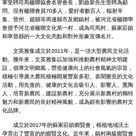
軍受聘司馬楹聯協會名譽會長，劉啟新先生受聘為顧
問。現有楹聯會員70多人，愛好者數百人，輻射辛
集、晉州、趙縣等周邊縣市及鄉鎮村，被河北省楹聯學
會授予河北省楹聯文化第一村，成為司馬村、蘇家莊鎮
和寧晉縣的一大文化亮點和對外形象宣傳名片。
文英雅集成立於2011年，是一項大型農民文化活
動。幾年來，文英雅集以加強和推動農村精神文明建
設，倡導文明鄉風，營造健康向上的社會風氣的宗旨，
積極引導廣大農民積極開展豐富多彩、喜聞樂見的文化
活動，用先進的、健康的文化去吸引人、影響人、熏陶
人，培育新農民，建設新農村，充分展示新農村的獨特
魅力和新農民的良好精神風貌，成為頗有影響的農村文
化品牌。
成立於2017年的蘇家莊鎮鄉賢會，根植地域沃土
孕育出了豐富的的鄉賢文化。近年來，鎮村兩級鄉賢會