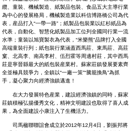
纜、童裝、機械製造、紙製品包裝、食品五大主導行業
為中心的發展格局，機械製造業以科信博路橋公司為代
表，産品打入“一帶一路”；紙製品包裝業以紅杉紙品為
代表，自動化、智慧化紙製品加工位列全國同行業一流
水準；童裝以旭寶製衣為代表，“米樂熊”品牌打入全國
高端童裝行列；紙包裝行業涵蓋西馬莊、東馬莊、高莊
窠、北高李、南高李村、伍烈霍等周邊村莊，其中西馬
莊是寧晉縣最大的紙包裝産業村。蘇家莊鎮發展要素齊
全並極具競爭力，全鎮以“一廠一策”“騰籠換鳥”為抓
手，凝心聚力向經濟強鎮邁進！
在大力發展特色産業，建設經濟強鎮的同時，蘇家
莊鎮積極弘揚優秀文化，精神文明建設也取得了喜人成
果，為全面建設小康注入了生機活力。
司馬楹聯聯誼會成立於2012年12月4日，劉振邦將