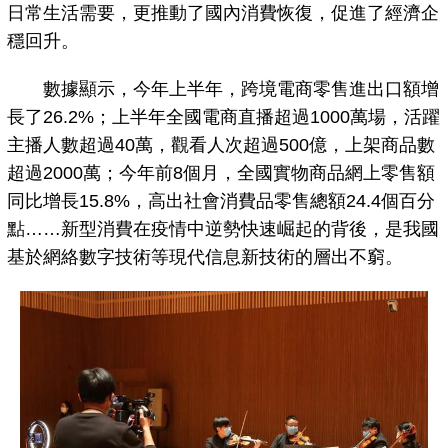
日常生活需要，更推動了國內消費恢復，促進了經濟企
穩回升。
數據顯示，今年上半年，跨境電商零售進出口額增
長了26.2%；上半年全國電商直播超過1000萬場，活躍
主播人數超過40萬，觀看人次超過500億，上架商品數
超過2000萬；今年前8個月，全國實物商品網上零售額
同比增長15.8%，高出社會消費品零售總額24.4個百分
點……新型消費在疫情中逆勢快速崛起的背後，是我國
基於網絡數字技術等現代信息新技術的層出不窮。