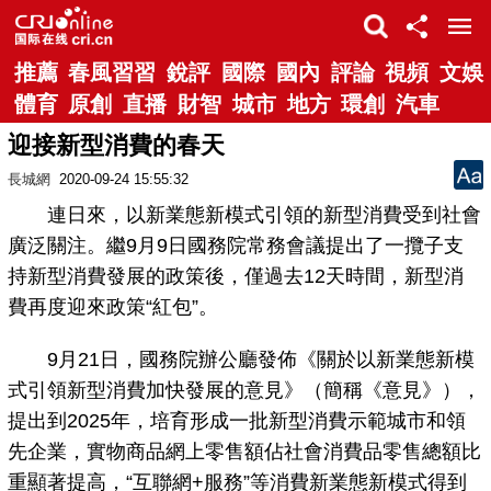
推薦
春風習習
銳評
國際
國內
評論
視頻
文娛
體育
原創
直播
財智
城市
地方
環創
汽車
迎接新型消費的春天
長城網
2020-09-24 15:55:32
連日來，以新業態新模式引領的新型消費受到社會
廣泛關注。繼9月9日國務院常務會議提出了一攬子支
持新型消費發展的政策後，僅過去12天時間，新型消
費再度迎來政策“紅包”。
9月21日，國務院辦公廳發佈《關於以新業態新模
式引領新型消費加快發展的意見》（簡稱《意見》），
提出到2025年，培育形成一批新型消費示範城市和領
先企業，實物商品網上零售額佔社會消費品零售總額比
重顯著提高，“互聯網+服務”等消費新業態新模式得到