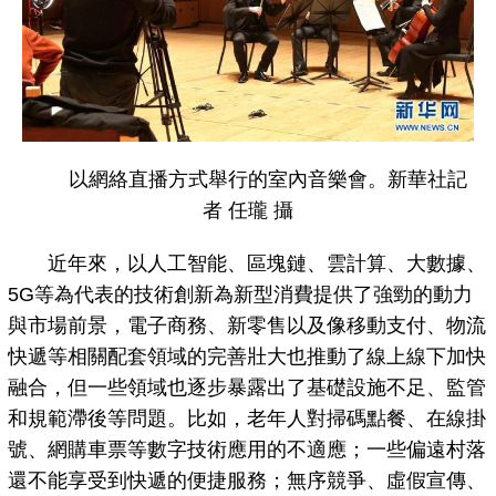
以網絡直播方式舉行的室內音樂會。新華社記
者 任瓏 攝
近年來，以人工智能、區塊鏈、雲計算、大數據、
5G等為代表的技術創新為新型消費提供了強勁的動力
與市場前景，電子商務、新零售以及像移動支付、物流
快遞等相關配套領域的完善壯大也推動了線上線下加快
融合，但一些領域也逐步暴露出了基礎設施不足、監管
和規範滯後等問題。比如，老年人對掃碼點餐、在線掛
號、網購車票等數字技術應用的不適應；一些偏遠村落
還不能享受到快遞的便捷服務；無序競爭、虛假宣傳、