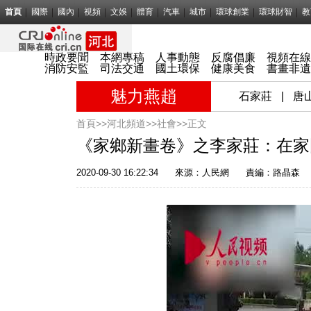
首頁
國際
國內
視頻
文娛
體育
汽車
城市
環球創業
環球財智
教
時政要聞
本網專稿
人事動態
反腐倡廉
視頻在線
消防
安監
司法
交通
國土
環保
健康
美食
書畫
非遺
魅力燕趙
石家莊
|
唐
首頁>>
河北頻道>>
社會
>>正文
《家鄉新畫卷》之李家莊：在家
2020-09-30 16:22:34
來源：
人民網
責編：路晶森