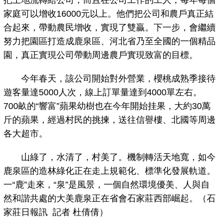
把土地流轉給公司，而且在公司工作的工人，每年每個
家庭可以增收16000元以上。他們把公司和農戶真正結
合起來，帶動農民增收，實現了雙贏。下一步，會繼續
努力把園區打造成鹿泉區、河北省乃至全國的一個精品
園，真正實現公司帶動周邊農戶實現致富的目標。
今年春天，該公司開始對外營業，櫻桃成熟季接待
遊客量達5000人次，線上訂單量達到4000單左右。
700畝的“響富”蘋果幼樹也在今年開始挂果，大約30萬
斤的蘋果，經過村民的挑揀，送往信譽樓、北國等周邊
各大超市。
山綠了，水清了，村美了。機制轉活天地寬，如今
鹿泉區的造林綠化正在走上規範化、標準化發展軌道。
一“鹿”走來，“泉”是風景，一個自然環境優美、人與自
然和諧共處的大美鹿泉正在省會石家莊西部崛起。（石
家莊日報訊 記者 杜倩倩）