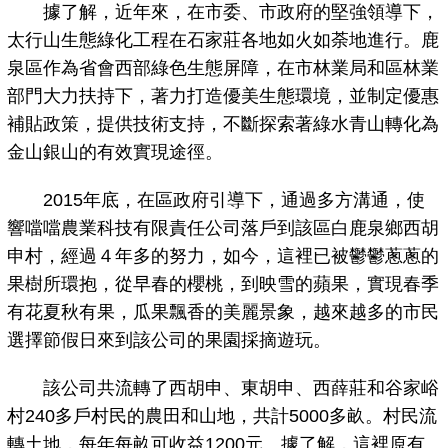
據了解，近年來，在市委、市政府的堅強領導下，
太行山生態綠化工程在石家莊各地如火如荼地進行。鹿
泉區作為省會西部綠色生態屏障，在市林業局和區林業
部門大力扶持下，著力打造優美生態環境，並制定優惠
補貼政策，提供技術支持，不斷探索著綠水青山轉化為
金山銀山的有效實現途徑。
2015年底，在區政府引導下，通過多方溝通，使
響噹噹農業科技有限責任公司落戶到該區白鹿泉鄉西胡
申村，經過４年多的努力，如今，這裡已被鬱鬱蔥蔥的
果樹所環抱，從早春的櫻桃，到映雪的蘋果，實現春季
有花夏秋有果，瓜果飄香的美麗景象，越來越多的市民
選擇節假日來到該公司的果園採摘遊玩。
該公司共流轉了西胡申、東胡申、西薛莊和谷家峪
村240多戶村民的農田和山地，共計5000多畝。村民流
轉土地，每年每畝可收益1200元。據了解，這裡原有