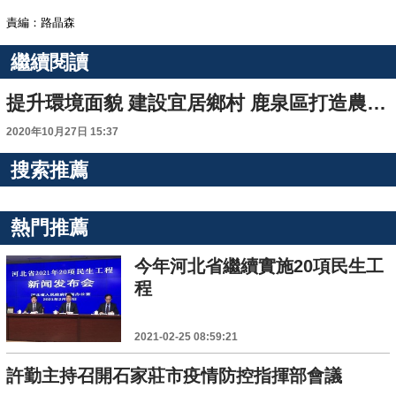
責編：路晶森
繼續閱讀
提升環境面貌 建設宜居鄉村 鹿泉區打造農村垃圾治理新模式
2020年10月27日 15:37
搜索推薦
熱門推薦
今年河北省繼續實施20項民生工
程
2021-02-25 08:59:21
許勤主持召開石家莊市疫情防控指揮部會議