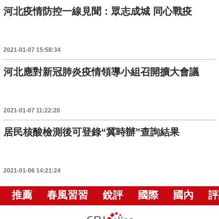
河北疫情防控一線見聞：眾志成城 同心戰疫
2021-01-07 15:58:34
河北應對新冠肺炎疫情領導小組召開擴大會議
2021-01-07 11:22:20
居民核酸檢測後可登錄“冀時辦”查詢結果
2021-01-06 14:21:24
推薦
春風習習
銳評
國際
國內
評