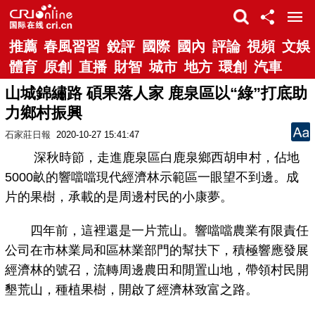
推薦
春風習習
銳評
國際
國內
評論
視頻
文娛
體育
原創
直播
財智
城市
地方
環創
汽車
山城錦繡路 碩果落人家 鹿泉區以“綠”打底助
力鄉村振興
石家莊日報
2020-10-27 15:41:47
深秋時節，走進鹿泉區白鹿泉鄉西胡申村，佔地
5000畝的響噹噹現代經濟林示範區一眼望不到邊。成
片的果樹，承載的是周邊村民的小康夢。
四年前，這裡還是一片荒山。響噹噹農業有限責任
公司在市林業局和區林業部門的幫扶下，積極響應發展
經濟林的號召，流轉周邊農田和閒置山地，帶領村民開
墾荒山，種植果樹，開啟了經濟林致富之路。