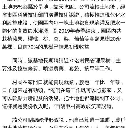
土地85%都屬於旱地，靠天吃飯。公司流轉土地後，經
省市區科研技術部門溝通技術認證，積極推進現代化水
利設施建設，使園區內每一塊土地都實現滴灌及肥水一
體化的高效節水灌溉。到2019年春季結束，園區內共
栽植蘋果、櫻桃、桃、杏、梨、葡萄等各類果樹20余
萬棵，目前70%的果樹已挂果初現收益。
同時，該基地長期聘請近70名村民管理果樹，主
要涉及拉枝修剪、噴灑農藥、套袋、摘果等工作。
村民在家門口就能實現就業，腰包一年比一年鼓，
日子越來越有勁頭。“俺們在這工作既可以照顧家，又
可以幹點力所能及的活兒。把土地也都流轉到了公司，
這樣就是雙份收入呢。”西胡申村高峻岐笑著説道。
該公司副總經理邢徵説，他自己算過一筆賬，農戶