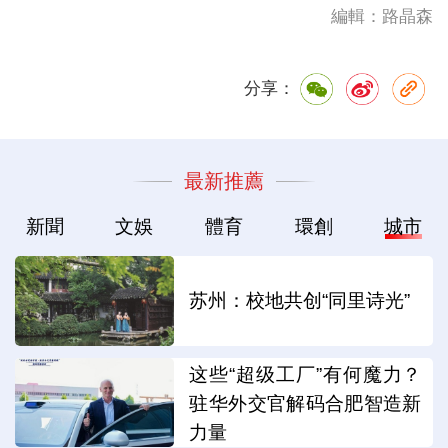
編輯：路晶森
分享：
最新推薦
新聞
文娛
體育
環創
城市
苏州：校地共创“同里诗光”
这些“超级工厂”有何魔力？
驻华外交官解码合肥智造新
力量