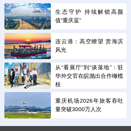
生态守护 持续解锁高颜
值“重庆蓝”
连云港：高空瞭望 赏海滨
风光
从“看展厅”到“谈落地”：驻
华外交官在皖抛出合作橄榄
枝
重庆机场2026年旅客吞吐
量突破3000万人次