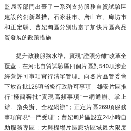
監局等部門出臺了一系列支持服務自貿試驗區
建設的創新舉措。石家莊市、唐山市、廊坊市
和正定縣、曹妃甸區分別出臺了加快片區高品
質發展的政策措施。
提升政務服務水準。實現“證照分離”改革全
覆蓋，在河北自貿試驗區四個片區對540項涉企
經營許可事項實行清單管理。向各片區管委會
下放首批126項省級行政許可事項。雄安片區推
行“極簡審批”實現高頻事項“一網通辦、掌上
辦、指尖辦、全程網辦”；正定片區269項服務
事項實現“一門受理”；曹妃甸片區設立24小時自
助服務專區；大興機場片區廊坊區域最大限度