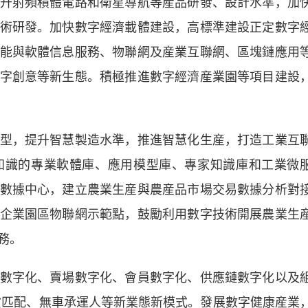
升射頻積體電路和衛星導航等産品研發、設計水準，加
術研發。加快數字經濟載體建設，高標準建設正定數字
能與軟體信息服務、物聯網及産業互聯網、區塊鏈應用
字創意等新生態。積極推進數字經濟産業園等項目建設
，提升智慧製造水準，推進智慧化生産，打造工業互
知識的專業軟體庫、應用模型庫、專家知識庫和工業微
數據中心，建立農業生産與農産品市場交易數據分析對
企業園區物聯網示範點，鼓勵利用數字技術開展農業生
務。
字化、賣場數字化、會員數字化、供應鏈數字化以及
車貨匹配、無車承運人等新業態新模式。發展數字健康産業