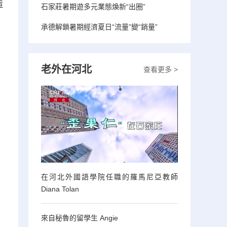
造
石家莊暑期遊多元業態煥新“出圈”
承德解鎖暑期經濟夏日“流量”變“銷量”
老外在河北
查看更多 >
在河北外國語學院任職的羅馬尼亞教師
Diana Tolan
來自秘魯的留學生 Angie