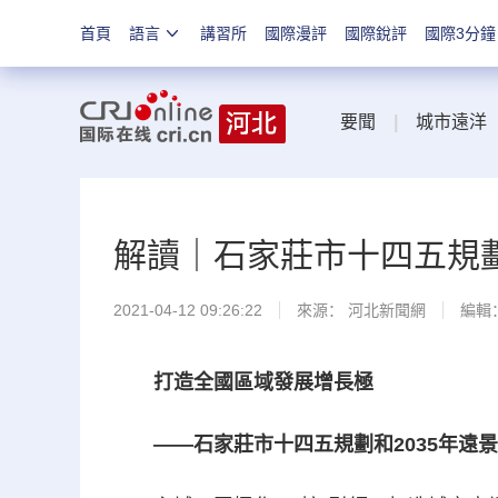
首頁
語言
講習所
國際漫評
國際銳評
國際3分鐘
要聞
|
城市遠洋
解讀｜石家莊市十四五規劃
2021-04-12 09:26:22
來源：
河北新聞網
編輯
打造全國區域發展增長極
——石家莊市十四五規劃和2035年遠景