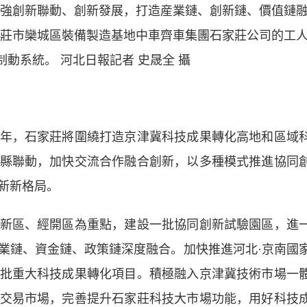
強創新聯動、創新發展，打造産業鏈、創新鏈、價值鏈
莊市欒城區裝備製造基地中車齊車集團石家莊公司的工
動系統。 河北日報記者 史晟全 攝
，石家莊將圍繞打造京津冀科技成果轉化高地和區域
縣聯動，加快交流合作融合創新，以多種模式推進協同
新新格局。
區、經開區為重點，建設一批協同創新試驗園區，進
業鏈、資金鏈、政策鏈深度融合。加快推進河北·京南國
批重大科技成果轉化項目。積極融入京津冀技術市場一
交易市場，完善提升石家莊科技大市場功能，用好科技