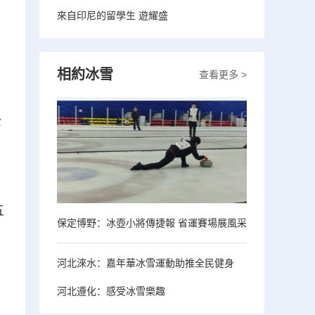
來自印尼的留學生 遊耀盛
相約冰雪
查看更多 >
公
》
五
保定博野：冰壺小將傳捷報 省運賽場展風采
河北淶水：嘉年華冰雪運動助推全民健身
河北遵化：感受冰雪樂趣