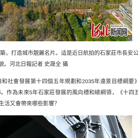
築，打造城市靚麗名片。這是近日航拍的石家莊市長安
貌。河北日報記者 史晟全 攝
社會發展第十四個五年規劃和2035年遠景目標綱要
。作為未來5年石家莊發展的風向標和總綱領，《十四
生活又會帶來哪些影響？