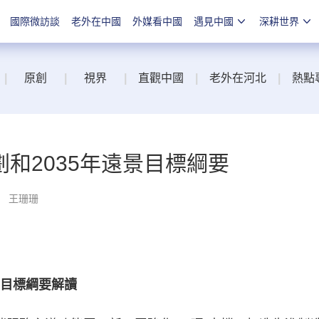
國際微訪談
老外在中國
外媒看中國
遇見中國
深耕世界
|
原創
|
視界
|
直觀中國
|
老外在河北
|
熱點
和2035年遠景目標綱要
： 王珊珊
目標綱要解讀