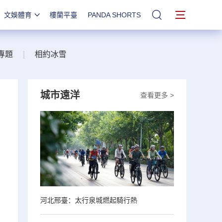
文娛體育
樓蘭平臺
PANDA SHORTS
站內搜索
專題
|
相約冰雪
城市遠洋
查看更多 >
河北邢臺：太行泉城燃起騎行熱