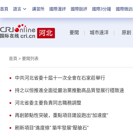
首頁
語言
講習所
國際漫評
國際銳評
國際3分鐘
國際微訪
要聞
|
城市遠洋
|
原創
首頁
> 要聞列表
中共河北省委十屆十一次全會在石家莊舉行
持之以恒推進全面從嚴治黨推動高品質發展行穩致遠
河北省委主要負責同志職務調整
再創節點性突破，重點項目建設跑出“加速度”
刷新項目“進度條” 築牢發展“壓艙石”