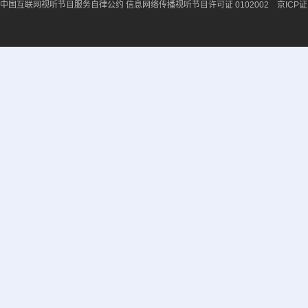
中国互联网视听节目服务自律公约
信息网络传播视听节目许可证 0102002 京ICP证