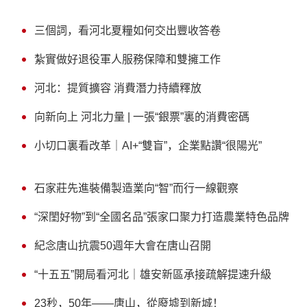
三個詞，看河北夏糧如何交出豐收答卷
紮實做好退役軍人服務保障和雙擁工作
河北：提質擴容 消費潛力持續釋放
向新向上 河北力量 | 一張“銀票”裏的消費密碼
小切口裏看改革｜AI+“雙盲”，企業點讚“很陽光”
石家莊先進裝備製造業向“智”而行一線觀察
“深閨好物”到“全國名品”張家口聚力打造農業特色品牌
紀念唐山抗震50週年大會在唐山召開
“十五五”開局看河北｜雄安新區承接疏解提速升級
23秒，50年——唐山，從廢墟到新城！