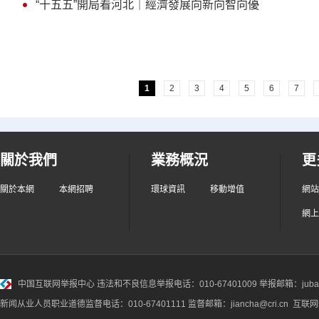
“十五五”開局看河北｜經濟發展向新向智向優
1
2
3
4
5
6
7
關於我們
業務概況
更
關於本網
本網招聘
環球資訊
移動增值
網站
網上
中国互联网举报中心
违法和不良信息举报电话：010-67401009 举报邮箱：jubao@
新闻从业人员职业道德监督电话：010-67401111 监督邮箱：jiancha@cri.cn 互联