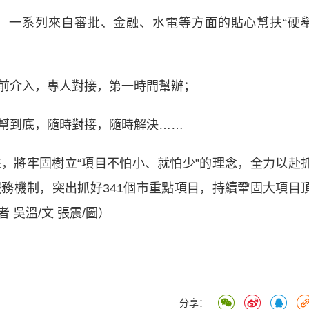
一系列來自審批、金融、水電等方面的貼心幫扶“硬
。
介入，專人對接，第一時間幫辦；
到底，隨時對接，隨時解決……
將牢固樹立“項目不怕小、就怕少”的理念，全力以赴
務機制，突出抓好341個市重點項目，持續鞏固大項目
吳溫/文 張震/圖）
分享：