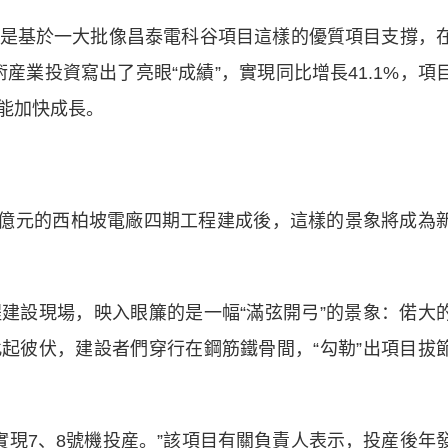
基於一大批像昌泰電科谷項目這樣的優質項目支撐，
産業投資寫出了亮眼“成績”，實現同比增長41.1%，項
能加快成長。
億元的西柏坡電廠四期工程建成後，這樣的景象將成為
設現場，映入眼簾的是一幅“滿弦開弓”的景象：偌大
起彼伏，建設者們穿行在鋼筋鐵骨間，“勾勒”出項目拔
實現7、8號機投産。”該項目有關負責人表示，投産後年