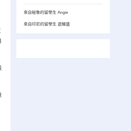
來自秘魯的留學生 Angie
來自印尼的留學生 遊耀盛
正
與
設
重