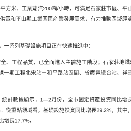
0萬平方米、工業蒸汽200噸/小時，可滿足石家莊市區、平
供電和平山縣工業園區産業發展需求，有力推動區域經
一系列基礎設施項目正在快速推進中：
、工程品質，已全面進入主體施工階段；石家莊地鐵
線一期工程北宋站－和平路站區間、省廣電總台站、祥
計數據顯示，1—2月份，全市固定資産投資同比增
7%。從重點領域看，基礎設施投資同比增長29.2%，其中
增長17.7%。