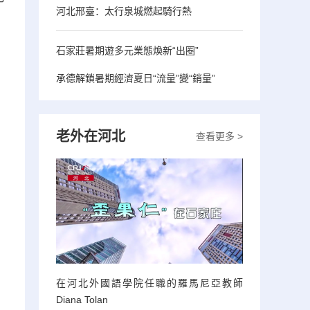
河北邢臺：太行泉城燃起騎行熱
石家莊暑期遊多元業態煥新“出圈”
承德解鎖暑期經濟夏日“流量”變“銷量”
老外在河北
查看更多 >
在河北外國語學院任職的羅馬尼亞教師
Diana Tolan