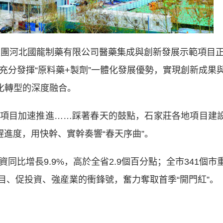
集團河北國龍制藥有限公司醫藥集成與創新發展示範項目
充分發揮“原料藥+製劑”一體化發展優勢，實現創新成果
化轉型的深度融合。
目加速推進……踩著春天的鼓點，石家莊各地項目建
趕進度，用快幹、實幹奏響“春天序曲”。
比增長9.9%，高於全省2.9個百分點；全市341個市
項目、促投資、強産業的衝鋒號，奮力奪取首季“開門紅”。