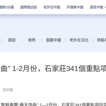
國際3分鐘
國際微訪談
老外在中國
外媒看中國
遇見中國
|
原創
|
視界
|
直觀中國
|
老外在河北
|
熱點
” 1-2月份，石家莊341個重點
： 徐文龍
幹奏響“春天序曲” 1—2月份，石家莊341個重點項目