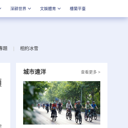
深耕世界
文娛體育
樓蘭平臺
專題
|
相約冰雪
城市遠洋
查看更多 >
項
完