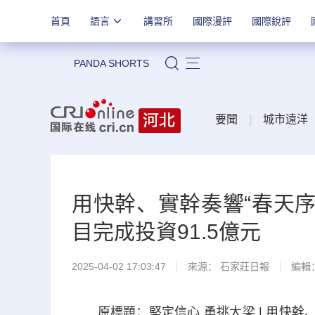
首頁
語言
講習所
國際漫評
國際銳評
PANDA SHORTS
站內搜索
要聞
|
城市遠洋
用快幹、實幹奏響“春天序曲
目完成投資91.5億元
2025-04-02 17:03:47
來源：
石家莊日報
編輯
原標題：堅定信心 勇挑大梁 | 用快幹、實