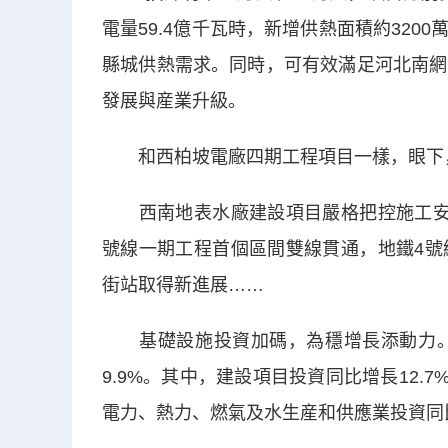
電量59.4億千瓦時，新增供熱面積約320
縣城供熱需求。同時，可有效滿足河北南網
發展與産業升級。
和西柏坡電廠四期工程項目一樣，眼下，
西南地表水廠建設項目嚴格把控施工安全
號線一期工程首個區間雙線貫通，地鐵4號
街站取得新進展……
基礎設施投資加碼，為穩增長添動力。統
9.9%。其中，建設項目投資同比增長12.
電力、熱力、燃氣及水生産和供應業投資同比