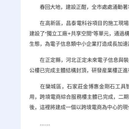
春回大地，建設正酣，全市處處涌動著
在高新區，昌泰電科谷項目的施工現場，
建設了“獨立工廠+共享空間”等單元，通
生態，為電子信息類中小企業打造成長加速
在正定縣，河北正定未來電子信息與裝備
公樓已完成主體結構封頂，研發産業樓正進
在欒城區，石家莊金博惠金剛石工具智
用，跨境電商綜合服務樓主體已完成，二期
後，這裡將建成一個以跨境電商為中心的現
……