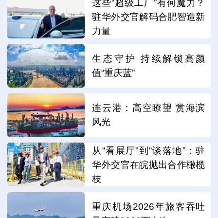
这些“超级工厂”有何魔力？
驻华外交官解码合肥智造新
力量
生态守护 持续解锁高颜
值“重庆蓝”
连云港：高空瞭望 赏海滨
风光
从“看展厅”到“谈落地”：驻
华外交官在皖抛出合作橄榄
枝
重庆机场2026年旅客吞吐