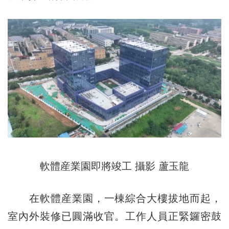
軟體産業園即將竣工 攝影 蘆玉龍
在軟體産業園，一棟綜合大樓拔地而起，
室內外裝修已圓滿收官。工作人員正緊鑼密鼓