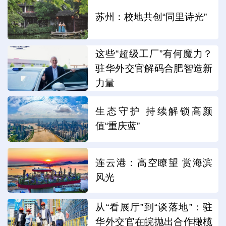
苏州：校地共创“同里诗光”
这些“超级工厂”有何魔力？
驻华外交官解码合肥智造新
力量
生态守护 持续解锁高颜
值“重庆蓝”
连云港：高空瞭望 赏海滨
风光
从“看展厅”到“谈落地”：驻
华外交官在皖抛出合作橄榄