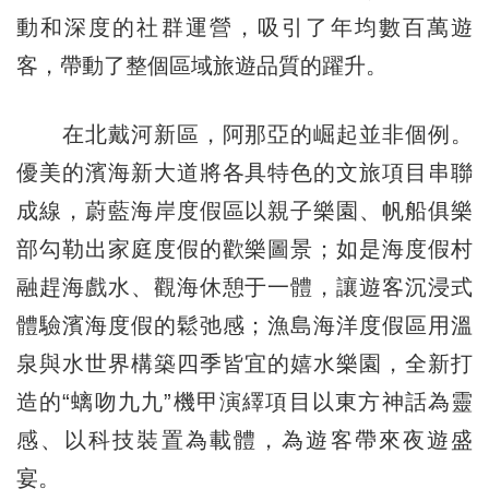
動和深度的社群運營，吸引了年均數百萬遊
客，帶動了整個區域旅遊品質的躍升。
在北戴河新區，阿那亞的崛起並非個例。
優美的濱海新大道將各具特色的文旅項目串聯
成線，蔚藍海岸度假區以親子樂園、帆船俱樂
部勾勒出家庭度假的歡樂圖景；如是海度假村
融趕海戲水、觀海休憩于一體，讓遊客沉浸式
體驗濱海度假的鬆弛感；漁島海洋度假區用溫
泉與水世界構築四季皆宜的嬉水樂園，全新打
造的“螭吻九九”機甲演繹項目以東方神話為靈
感、以科技裝置為載體，為遊客帶來夜遊盛
宴。