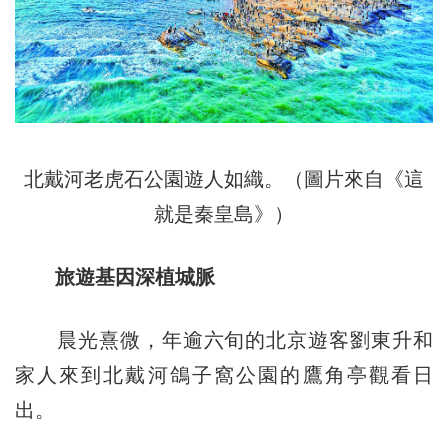
北戴河老虎石公園遊人如織。（圖片來自《這
就是秦皇島》）
旅遊基因深植城脈
晨光熹微，年逾六旬的北京遊客劉東升和
家人來到北戴河鴿子窩公園的鷹角亭觀看日
出。