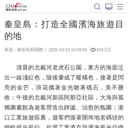
秦皇島：打造全國濱海旅遊目
的地
來源：
秦皇島新聞網
|
2025-10-13 15:09:49
103.1万
清晨的北戴河老虎石公園，東方的海面泛
出一線淺紅色，隨後暈成了暖橘色，接著是閃
亮的金芒，浪花攜著金光吻著礁石，美不勝
收；午後的北戴河新區阿那亞社區，大海與孤
獨圖書館為遊客營造出靜謐、治愈的氛圍；港
口工業旅遊區裏，遊客們循著開埠地老碼頭的
鐵軌緩步前行，欣賞工業遺存與濱海風光交織