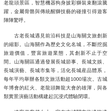
老龍頭景區，智慧機器狗身披彩獅裝束翻滾騰
躍，金屬骨骼與傳統醒獅技藝的碰撞引得遊客
陣陣驚呼。
古老長城遇見前沿科技是山海關文旅創新
的縮影。山海關作為歷史文化名城，不斷挖掘
旅遊價值，豐富旅遊業態，其創新不止于空
間。山海關區通過發展長城節事、長城文娛、
長城演藝、長城市集等，活化長城産品體系，
每年平均舉辦各類文旅活動超1000場次。古城
年博會的紅火、老龍頭舞龍大會的雄渾，與各
類實景演藝活動構建起沉浸式體驗閉環。