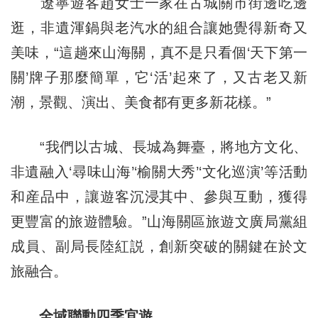
遼寧遊客趙女士一家在古城關市街邊吃邊
逛，非遺渾鍋與老汽水的組合讓她覺得新奇又
美味，“這趟來山海關，真不是只看個‘天下第一
關’牌子那麼簡單，它‘活’起來了，又古老又新
潮，景觀、演出、美食都有更多新花樣。”
“我們以古城、長城為舞臺，將地方文化、
非遺融入‘尋味山海’‘榆關大秀’‘文化巡演’等活動
和産品中，讓遊客沉浸其中、參與互動，獲得
更豐富的旅遊體驗。”山海關區旅遊文廣局黨組
成員、副局長陸紅説，創新突破的關鍵在於文
旅融合。
全域聯動四季宜遊