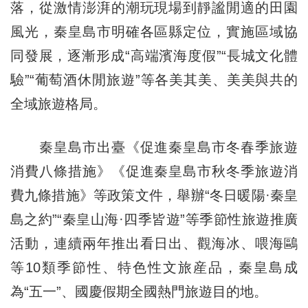
落，從激情澎湃的潮玩現場到靜謐閒適的田園
風光，秦皇島市明確各區縣定位，實施區域協
同發展，逐漸形成“高端濱海度假”“長城文化體
驗”“葡萄酒休閒旅遊”等各美其美、美美與共的
全域旅遊格局。
秦皇島市出臺《促進秦皇島市冬春季旅遊
消費八條措施》《促進秦皇島市秋冬季旅遊消
費九條措施》等政策文件，舉辦“冬日暖陽·秦皇
島之約”“秦皇山海·四季皆遊”等季節性旅遊推廣
活動，連續兩年推出看日出、觀海冰、喂海鷗
等10類季節性、特色性文旅産品，秦皇島成
為“五一”、國慶假期全國熱門旅遊目的地。