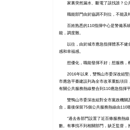
家裏突然漏水、斷電了該找誰？公共
職能部門由於協調不到位，不能及時
百姓熟悉的110指揮中心是警備系統
能，調度難。
以往，由於城市應急指揮體系不健全
感和幸福感。
想優化，職能發揮不好；想服務，機
2016年以來，雙鴨山市委深改組堅
市應急平臺建設列為全市改革重點項目，
有關公共服務熱線整合到110應急指揮
雙鴨山市委深改組對全市黨政機關及企
合，最後保留75個公共服務熱線由11
“過去各部門設置了近百條服務熱線
數。有事找不到相關部門，缺乏監督，