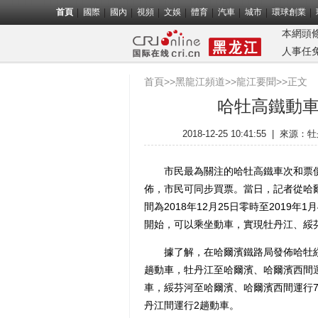
首頁
國際
國內
視頻
文娛
體育
汽車
城市
環球創業
本網頭
人事任
首頁
>>
黑龍江頻道
>>
龍江要聞
>>正文
哈牡高鐵動
2018-12-25 10:41:55
|
來源：
牡
市民最為關注的哈牡高鐵車次和票價已于
佈，市民可同步買票。當日，記者從哈
間為2018年12月25日零時至2019年
開始，可以乘坐動車，實現牡丹江、綏
據了解，在哈爾濱鐵路局發佈哈牡綏動
趟動車，牡丹江至哈爾濱、哈爾濱西間運
車，綏芬河至哈爾濱、哈爾濱西間運行
丹江間運行2趟動車。