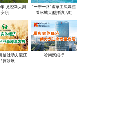
週年·見證新大興
“一帶一路”國家主流媒體
安嶺
看冰城大型採訪活動
農信社助力龍江
哈爾濱銀行
品質發展