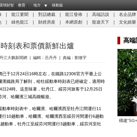
環球財智
教育
地方
移動版
條
｜
龍江要聞
｜
對話總裁
｜
龍江發佈
｜
高端訪談
｜
名企品牌
免
｜
綠色龍江
｜
財經房産
｜
本網原創
｜
龍遊天下
｜
文化娛樂
高端
車時刻表和票價新鮮出爐
丹江大鵬新聞網
|
編輯：呂丹丹
|
責編：劉徵宇
12月24日16時左右，在鐵路12306官方平臺上公
爾濱鐵路局了解到，哈牡綏動車時刻表已經確定，適用時
1月4日24時。這意味著，牡丹江、綏芬河旅客于12月25日
芬河、哈爾濱三城高鐵暢遊。
車時刻表中，哈爾濱、哈爾濱西至牡丹江間運行11
行10趟動車，哈爾濱、哈爾濱西至綏芬河間運行6趟動
構建“5
7趟動車，牡丹江至綏芬河間運行3趟動車，綏芬河至牡