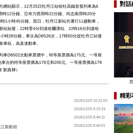
對話
官方網站顯示，12月25日牡丹江站哈牡高鐵首發列車為6
北用時12分鐘、亞布力西用時22分鐘、尚志南用時20分
用時1小時45分鐘。當日，牡丹江新站共運行11趟動車，
新站始發，22時零4分到達哈爾濱站、22時16分到達哈
時28分鐘，車次為D8526次，17時50分從牡丹江站發
停靠車站，為直達動車。
車D8502次動車票價中，特等座票價為175元、一等座
車次的特等座票價為178元和200元、一等座票價為178
者 劉真輝）
精彩
2018/12/25 10:22:03
2018/12/25 9:15:19
2018/12/25 8:46:11
2018/12/25 8:46:01
龍江新航程