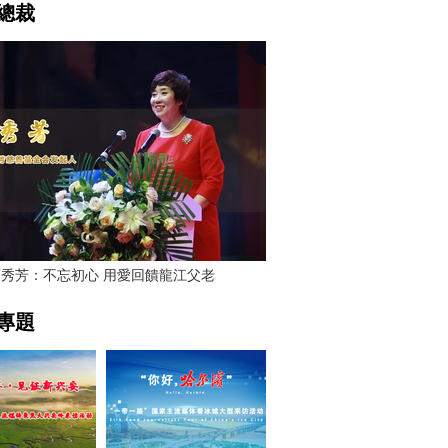
總裁
賈秀芳：不忘初心 用愛回饋龍江父老
專題