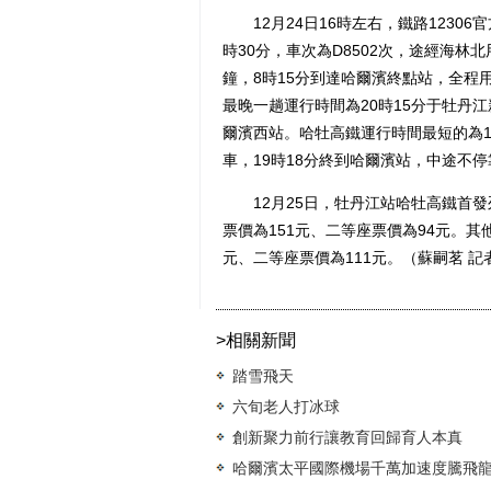
12月24日16時左右，鐵路12306
時30分，車次為D8502次，途經海林
鐘，8時15分到達哈爾濱終點站，全程
最晚一趟運行時間為20時15分于牡丹江
爾濱西站。哈牡高鐵運行時間最短的為1小
車，19時18分終到哈爾濱站，中途不
12月25日，牡丹江站哈牡高鐵首發列
票價為151元、二等座票價為94元。其他
元、二等座票價為111元。（蘇嗣茗 記
>相關新聞
踏雪飛天
六旬老人打冰球
創新聚力前行讓教育回歸育人本真
哈爾濱太平國際機場千萬加速度騰飛