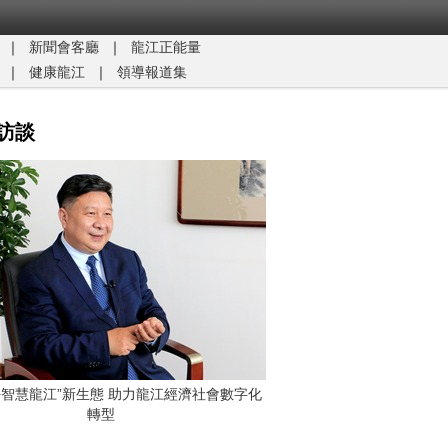
｜
新聞會客廳
｜
龍江正能量​
｜
健康龍江
｜
領導報道集
訪談
G+智慧龍江”新生態 助力龍江經濟社會數字化
轉型