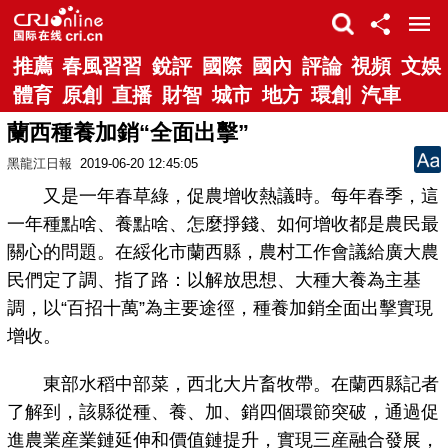
推薦
春風習習
銳評
國際
國內
評論
視頻
文娛
體育
原創
直播
財智
城市
地方
環創
汽車
蘭西種養加銷“全面出擊”
黑龍江日報
2019-06-20 12:45:05
又是一年春草綠，促農增收熱議時。每年春季，這
一年種點啥、養點啥、怎麼掙錢、如何增收都是農民最
關心的問題。在綏化市蘭西縣，農村工作會議給廣大農
民們定了調、指了路：以解放思想、大種大養為主基
調，以“百招十萬”為主要途徑，種養加銷全面出擊實現
增收。
東部水稻中部菜，西北大片畜牧帶。在蘭西縣記者
了解到，該縣從種、養、加、銷四個環節突破，通過促
進農業産業鏈延伸和價值鏈提升，實現三産融合發展，