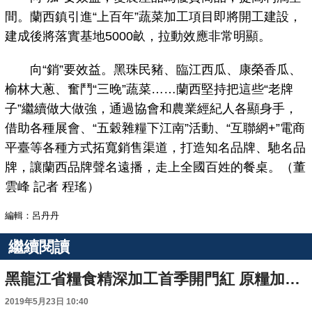
間。蘭西鎮引進“上百年”蔬菜加工項目即將開工建設，
建成後將落實基地5000畝，拉動效應非常明顯。
向“銷”要效益。黑珠民豬、臨江西瓜、康榮香瓜、
榆林大蔥、奮鬥“三晚”蔬菜……蘭西堅持把這些“老牌
子”繼續做大做強，通過協會和農業經紀人各顯身手，
借助各種展會、“五穀雜糧下江南”活動、“互聯網+”電商
平臺等各種方式拓寬銷售渠道，打造知名品牌、馳名品
牌，讓蘭西品牌聲名遠播，走上全國百姓的餐桌。（董
雲峰 記者 程瑤）
編輯：呂丹丹
繼續閱讀
黑龍江省糧食精深加工首季開門紅 原糧加工達166.31億斤
2019年5月23日 10:40