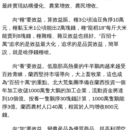
最終實現結構優化、農業增效、農民增收。
向“種”要效益，算效益賬。種3公頃油豆角掙10萬
元，種黏玉米1公頃能出2萬塊錢，種“龍稻18”每斤大米
能賣到8塊錢，種雜糧、雜豆效益也很好。“百招十
萬”追求的是效益最大化，追求的是品質效益，簡單
説，就是啥掙錢種啥。
向“養”要效益。低脂肪高熱量的牛羊鵝肉越來越受
百姓青睞，蘭西堅持市場導向，大上畜牧業，這也成
為“百招十萬”的重點。北大荒集團準備在蘭西投資一個
年加工收儲1000萬隻大鵝的加工企業，流動資金將達
到10個億。按養一隻鵝掙30塊錢計算，1000萬隻鵝能
掙3億。蘭西農村人口40萬，相當於人均增收800元
錢。
向“加”要效益，變農産品為優質商品，提高利潤空