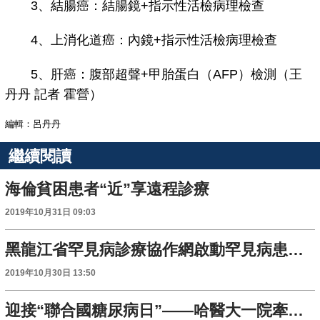
3、結腸癌：結腸鏡+指示性活檢病理檢查
4、上消化道癌：內鏡+指示性活檢病理檢查
5、肝癌：腹部超聲+甲胎蛋白（AFP）檢測（王
丹丹 記者 霍營）
編輯：呂丹丹
繼續閱讀
海倫貧困患者“近”享遠程診療
2019年10月31日 09:03
黑龍江省罕見病診療協作網啟動罕見病患者可享集中診療雙向轉診
2019年10月30日 13:50
迎接“聯合國糖尿病日”——哈醫大一院牽頭開展黑龍江地區“藍光行動”系列活動