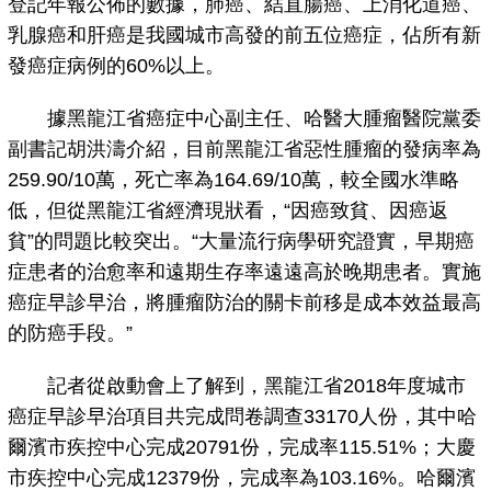
登記年報公佈的數據，肺癌、結直腸癌、上消化道癌、
乳腺癌和肝癌是我國城市高發的前五位癌症，佔所有新
發癌症病例的60%以上。
據黑龍江省癌症中心副主任、哈醫大腫瘤醫院黨委
副書記胡洪濤介紹，目前黑龍江省惡性腫瘤的發病率為
259.90/10萬，死亡率為164.69/10萬，較全國水準略
低，但從黑龍江省經濟現狀看，“因癌致貧、因癌返
貧”的問題比較突出。“大量流行病學研究證實，早期癌
症患者的治愈率和遠期生存率遠遠高於晚期患者。實施
癌症早診早治，將腫瘤防治的關卡前移是成本效益最高
的防癌手段。”
記者從啟動會上了解到，黑龍江省2018年度城市
癌症早診早治項目共完成問卷調查33170人份，其中哈
爾濱市疾控中心完成20791份，完成率115.51%；大慶
市疾控中心完成12379份，完成率為103.16%。哈爾濱