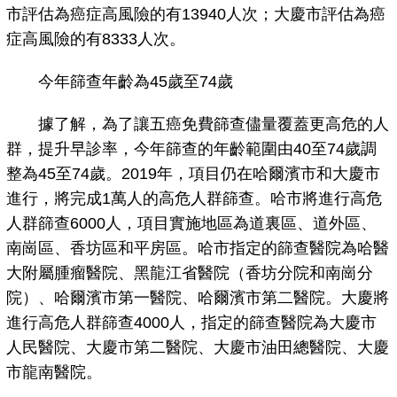
市評估為癌症高風險的有13940人次；大慶市評估為癌
症高風險的有8333人次。
今年篩查年齡為45歲至74歲
據了解，為了讓五癌免費篩查儘量覆蓋更高危的人
群，提升早診率，今年篩查的年齡範圍由40至74歲調
整為45至74歲。2019年，項目仍在哈爾濱市和大慶市
進行，將完成1萬人的高危人群篩查。哈市將進行高危
人群篩查6000人，項目實施地區為道裏區、道外區、
南崗區、香坊區和平房區。哈市指定的篩查醫院為哈醫
大附屬腫瘤醫院、黑龍江省醫院（香坊分院和南崗分
院）、哈爾濱市第一醫院、哈爾濱市第二醫院。大慶將
進行高危人群篩查4000人，指定的篩查醫院為大慶市
人民醫院、大慶市第二醫院、大慶市油田總醫院、大慶
市龍南醫院。