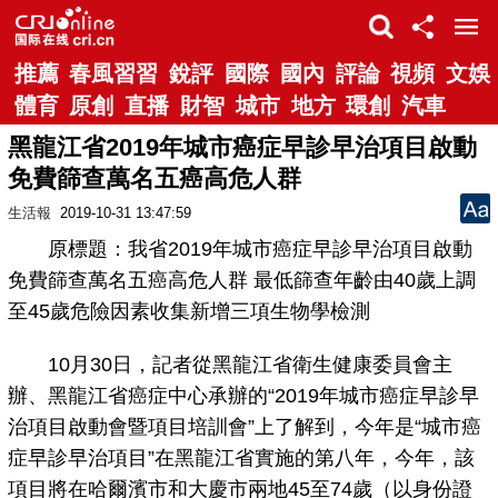
推薦
春風習習
銳評
國際
國內
評論
視頻
文娛
體育
原創
直播
財智
城市
地方
環創
汽車
黑龍江省2019年城市癌症早診早治項目啟動
免費篩查萬名五癌高危人群
生活報
2019-10-31 13:47:59
原標題：我省2019年城市癌症早診早治項目啟動
免費篩查萬名五癌高危人群 最低篩查年齡由40歲上調
至45歲危險因素收集新增三項生物學檢測
10月30日，記者從黑龍江省衛生健康委員會主
辦、黑龍江省癌症中心承辦的“2019年城市癌症早診早
治項目啟動會暨項目培訓會”上了解到，今年是“城市癌
症早診早治項目”在黑龍江省實施的第八年，今年，該
項目將在哈爾濱市和大慶市兩地45至74歲（以身份證