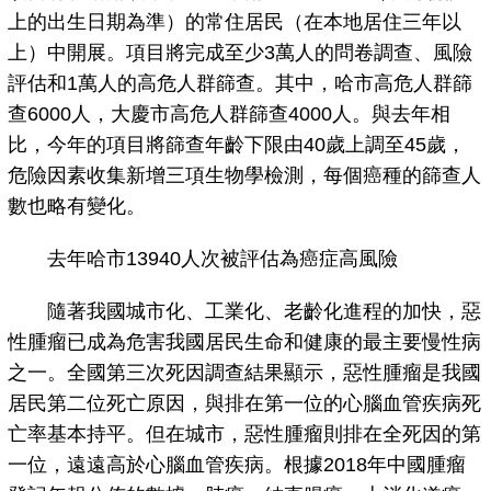
上的出生日期為準）的常住居民（在本地居住三年以
上）中開展。項目將完成至少3萬人的問卷調查、風險
評估和1萬人的高危人群篩查。其中，哈市高危人群篩
查6000人，大慶市高危人群篩查4000人。與去年相
比，今年的項目將篩查年齡下限由40歲上調至45歲，
危險因素收集新增三項生物學檢測，每個癌種的篩查人
數也略有變化。
去年哈市13940人次被評估為癌症高風險
隨著我國城市化、工業化、老齡化進程的加快，惡
性腫瘤已成為危害我國居民生命和健康的最主要慢性病
之一。全國第三次死因調查結果顯示，惡性腫瘤是我國
居民第二位死亡原因，與排在第一位的心腦血管疾病死
亡率基本持平。但在城市，惡性腫瘤則排在全死因的第
一位，遠遠高於心腦血管疾病。根據2018年中國腫瘤