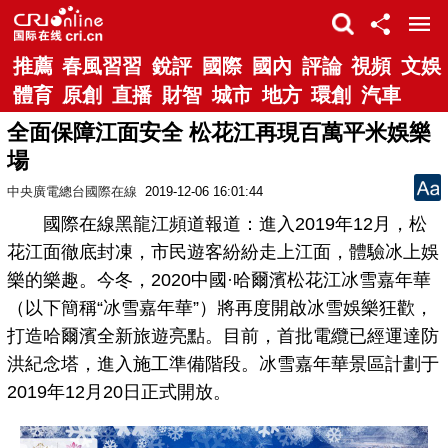
推薦
春風習習
銳評
國際
國內
評論
視頻
文娛
體育
原創
直播
財智
城市
地方
環創
汽車
全面保障江面安全 松花江再現百萬平米娛樂
場
中央廣電總台國際在線
2019-12-06 16:01:44
國際在線黑龍江頻道報道：進入2019年12月，松
花江面徹底封凍，市民遊客紛紛走上江面，體驗冰上娛
樂的樂趣。今冬，2020中國·哈爾濱松花江冰雪嘉年華
（以下簡稱“冰雪嘉年華”）將再度開啟冰雪娛樂狂歡，
打造哈爾濱全新旅遊亮點。目前，首批電纜已經運達防
洪紀念塔，進入施工準備階段。冰雪嘉年華景區計劃于
2019年12月20日正式開放。