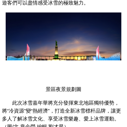
遊客們可以盡情感受冰雪的極致魅力。
景區夜景規劃圖
此次冰雪嘉年華將充分發揮東北地區獨特優勢，
將“冷資源”變“熱經濟”，打造全新冰雪標杆品牌，讓更
多人了解冰雪文化、享受冰雪樂趣、愛上冰雪運動。
（圖/文 章金瑩 編輯 劉才星）