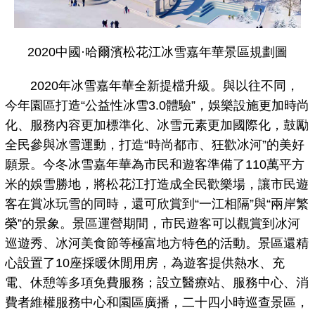
2020中國·哈爾濱松花江冰雪嘉年華景區規劃圖
2020年冰雪嘉年華全新提檔升級。與以往不同，
今年園區打造“公益性冰雪3.0體驗”，娛樂設施更加時尚
化、服務內容更加標準化、冰雪元素更加國際化，鼓勵
全民參與冰雪運動，打造“時尚都市、狂歡冰河”的美好
願景。今冬冰雪嘉年華為市民和遊客準備了110萬平方
米的娛雪勝地，將松花江打造成全民歡樂場，讓市民遊
客在賞冰玩雪的同時，還可欣賞到“一江相隔”與“兩岸繁
榮”的景象。景區運營期間，市民遊客可以觀賞到冰河
巡遊秀、冰河美食節等極富地方特色的活動。景區還精
心設置了10座採暖休閒用房，為遊客提供熱水、充
電、休憩等多項免費服務；設立醫療站、服務中心、消
費者維權服務中心和園區廣播，二十四小時巡查景區，