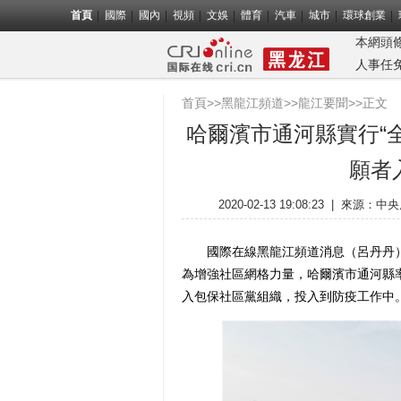
首頁
國際
國內
視頻
文娛
體育
汽車
城市
環球創業
本網頭
人事任
首頁
>>
黑龍江頻道
>>
龍江要聞
>>正文
哈爾濱市通河縣實行“全
願者
2020-02-13 19:08:23
|
來源：
中央
國際在線黑龍江頻道消息（呂丹丹）
為增強社區網格力量，哈爾濱市通河縣率
入包保社區黨組織，投入到防疫工作中。