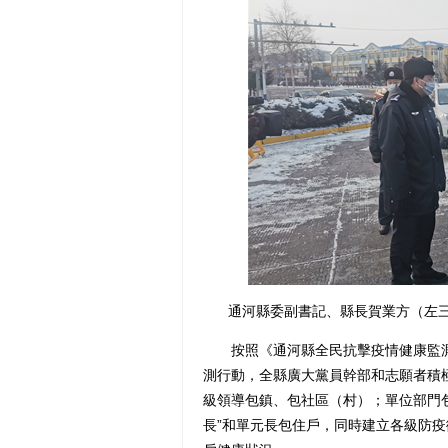
通河縣委副書記、縣長賀業方（左三
按照《通河縣全民抗擊疫情健康監測
測行動，全縣廣大黨員幹部和志願者積極
級領導包鎮、包社區（村）；單位部門
長”和單元長包住戶，同時建立各級防疫