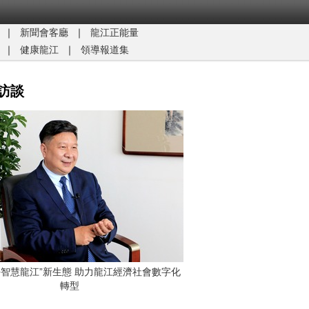
｜
新聞會客廳
｜
龍江正能量​
｜
健康龍江
｜
領導報道集
訪談
G+智慧龍江”新生態 助力龍江經濟社會數字化
轉型