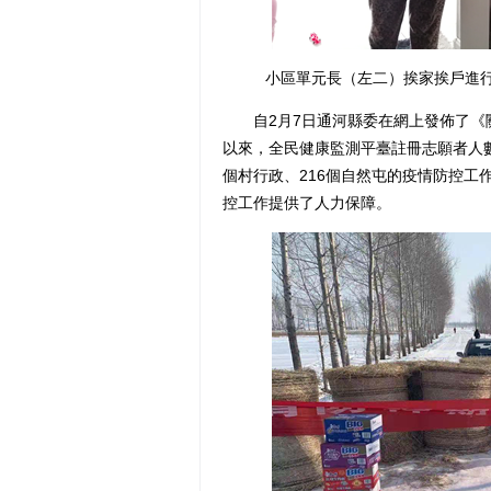
小區單元長（左二）挨家挨戶進行
自2月7日通河縣委在網上發佈了《關
以來，全民健康監測平臺註冊志願者人數超
個村行政、216個自然屯的疫情防控工
控工作提供了人力保障。