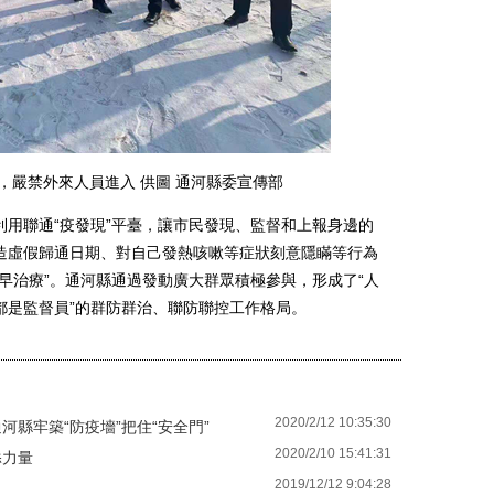
，嚴禁外來人員進入 供圖 通河縣委宣傳部
聯通“疫發現”平臺，讓市民發現、監督和上報身邊的
造虛假歸通日期、對自己發熱咳嗽等症狀刻意隱瞞等行為
早治療”。通河縣通過發動廣大群眾積極參與，形成了“人
都是監督員”的群防群治、聯防聯控工作格局。
2020/2/12 10:35:30
河縣牢築“防疫墻”把住“安全門”
2020/2/10 15:41:31
添力量
2019/12/12 9:04:28