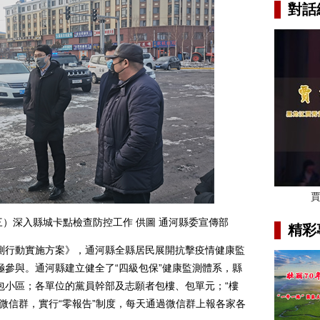
對話
）深入縣城卡點檢查防控工作 供圖 通河縣委宣傳部
精彩
行動實施方案》，通河縣全縣居民展開抗擊疫情健康監
參與。通河縣建立健全了“四級包保”健康監測體系，縣
包小區；各單位的黨員幹部及志願者包樓、包單元；“樓
微信群，實行“零報告”制度，每天通過微信群上報各家各