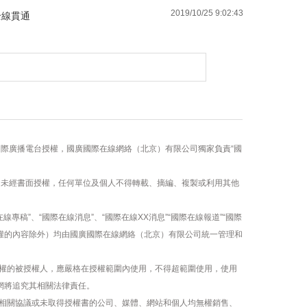
2019/10/25 9:02:43
全線貫通
國際廣播電台授權，國廣國際在線網絡（北京）有限公司獨家負責“國
容，未經書面授權，任何單位及個人不得轉載、摘編、複製或利用其他
線專稿”、“國際在線消息”、“國際在線XX消息”“國際在線報道”“國際
版權的內容除外）均由國廣國際在線網絡（北京）有限公司統一管理和
權的被授權人，應嚴格在授權範圍內使用，不得超範圍使用，使用
網將追究其相關法律責任。
相關協議或未取得授權書的公司、媒體、網站和個人均無權銷售、