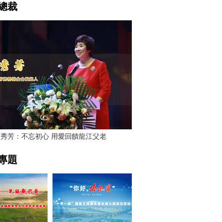
總裁
賈秀芳：不忘初心 用愛回饋龍江父老
專題