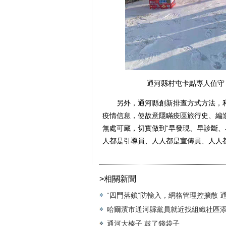
通河縣村屯卡點專人值守
另外，通河縣創新排查方式方法，利用
疫情信息，使故意隱瞞疫區旅行史、編
無處可藏，切實做到“早發現、早診斷、
人都是引導員、人人都是宣傳員、人人
>相關新聞
“四門落鎖”防輸入，網格管理控擴散 通
哈爾濱市通河縣黨員就近找組織社區
通河大榛子 鼓了錢袋子