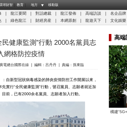
環球財智
教育
地方
移動版
條
｜
龍江要聞
｜
對話總裁
｜
龍江發佈
｜
高端訪談
｜
名企品牌
免
｜
綠色龍江
｜
財經房産
｜
本網原創
｜
龍遊天下
｜
文化娛樂
高端
民健康監測”行動 2000名黨員志
入網格防控疫情
廣電總台國際在線
|
編輯：呂丹丹
|
責編：孫東臨
：自新型冠狀病毒感染的肺炎疫情防控工作開展以來，
先實行“全民健康監測”行動，號召黨員、志願者就近加
目前，已有2000余名黨員、志願者加入行動。
構建“5