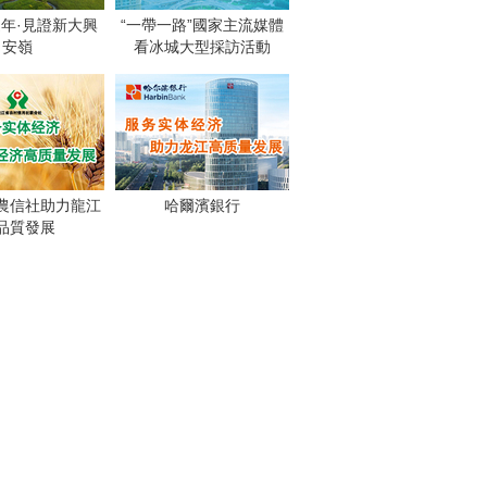
週年·見證新大興
“一帶一路”國家主流媒體
安嶺
看冰城大型採訪活動
農信社助力龍江
哈爾濱銀行
品質發展