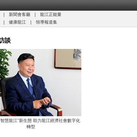
｜
新聞會客廳
｜
龍江正能量​
｜
健康龍江
｜
領導報道集
訪談
G+智慧龍江”新生態 助力龍江經濟社會數字化
轉型