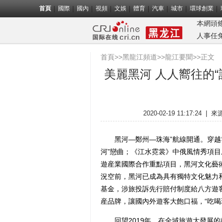
首頁
國際
國內
視頻
文娛
體育
汽車
城市
環球創業
本網頭
人事任
首頁
>>
黑龍江頻道
>>
龍江要聞
>>正文
美麗黑河 人人嚮往的
2020-02-19 11:17:24
|
來
黑河—鄭州—珠海”航線開通。穿越雲
河”戀曲；《江水霓裳》中俄風情秀項目成
遊産業國際合作重點項目，黑河文化藝
況空前，黑河已成為具有獨特文化魅力
基金，涉旅投訴先行賠付制度給八方遊客
産品牌，讓國內外遊客大飽口福，“吃喝
回望2019年，在全域旅遊大發展的