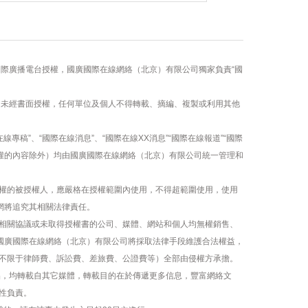
國際廣播電台授權，國廣國際在線網絡（北京）有限公司獨家負責“國
容，未經書面授權，任何單位及個人不得轉載、摘編、複製或利用其他
線專稿”、“國際在線消息”、“國際在線XX消息”“國際在線報道”“國際
版權的內容除外）均由國廣國際在線網絡（北京）有限公司統一管理和
權的被授權人，應嚴格在授權範圍內使用，不得超範圍使用，使用
網將追究其相關法律責任。
相關協議或未取得授權書的公司、媒體、網站和個人均無權銷售、
，國廣國際在線網絡（北京）有限公司將採取法律手段維護合法權益，
不限于律師費、訴訟費、差旅費、公證費等）全部由侵權方承擔。
作品，均轉載自其它媒體，轉載目的在於傳遞更多信息，豐富網絡文
性負責。