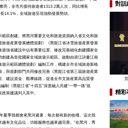
對話
亮，全市共接待旅遊者1313.2萬人次，同比增長
增長14.1%，全域旅遊呈現強勁發展勢頭。
範區創建。將黑河重要文化和旅遊資源納入省文化和旅
省旅遊産業發展總體規劃》《黑龍江省冰雪旅遊産業發展
旅遊強省建設中佔有重要位置。修改完善細化創建國家全
功創建為首批國家全域旅遊示範區。啟動由浙江詩畫江南
旅遊示範區總體規劃》編制工作，構建全市全域旅遊新格
驗，與規劃部門共同修改完善《黑龍江省第三屆旅遊産業
目、建設資金、觀摩線路，促進全市文旅産業高品質發
編制《黑龍江省“十四五”深度融入共建“一帶一路”規
精彩
取政策建議列入其中。
年夏季我都會來黑河避暑，每次都有新的收穫。這次我
來越有文化品位，功能服務也越來越完善。”在黑河，秀