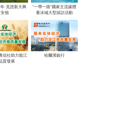
週年·見證新大興
“一帶一路”國家主流媒體
安嶺
看冰城大型採訪活動
農信社助力龍江
哈爾濱銀行
品質發展