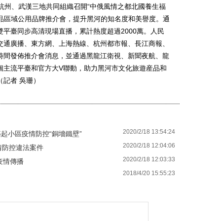
杭州、武漢三地共同組織召開“中俄風情之都北國養生福
産品區域公用品牌推介會，提升黑河的知名度和美譽度。通
平臺同步高清現場直播，累計熱度超過2000萬。人民
交通廣播、東方網、上海熱線、杭州都市報、長江商報、
時間發佈推介會消息，並通過黑龍江衛視、新聞夜航、龍
個主流平臺和官方大V聯動，助力黑河市文化旅遊産品和
記者 吳珊）
2020/2/18 13:54:24
築起小區疫情防控“銅墻鐵壁”
2020/2/18 12:04:06
情防控違法案件
2020/2/18 12:03:33
疫情傳播
2018/4/20 15:55:23