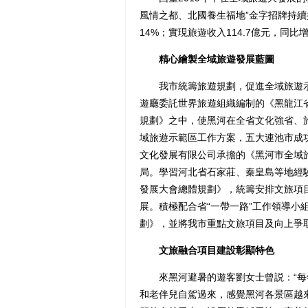
風情之都、北國養生福地”金字招牌持續擦
14%；實現旅遊收入114.7億元，同比
精心繪製全域旅遊發展藍圖
我市統籌旅遊規劃，促進全域旅遊示
遊廳委託世界旅遊組織編制的《黑龍江
規劃》之中，使黑河在全省文化強省、
域旅遊示範區工作方案，五大連池市成
文化發展有限公司承擔的《黑河市全域
局。學習河北省石家莊、秦皇島等地經
發展大會總體規劃》，統籌安排文旅項
展。積極配合省“一帶一路”工作領導小組
劃》，並將我市重點文旅項目及向上爭
文旅融合項目建設彰顯特色
來黑河避暑的遊客劉女士曾説：“每
和老伴兒自駕過來，感覺黑河各景區越