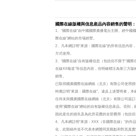
國際在線版權與信息産品內容銷售的聲明：
1、“國際在線”由中國國際廣播電台主辦。經中國
際在線”網站的市場經營。
2、凡本網註明“來源：國際在線”的所有信息內
方式使用。
3、“國際在線”自有版權信息（包括但不限于“國際在
在線XX報道”等信息內容，但明確標注為第三方
銷售。
已取得國廣國際在線網絡（北京）有限公司使用授
時應註明“來源：國際在線”。違反上述聲明者，本
任何未與國廣國際在線網絡（北京）有限公司簽訂
使用“國際在線”網站的自有版權信息産品。否則
因此産生的損失及為此所花費的全部費用（包括但
4、凡本網註明“來源：XXX（非國際在線）”的
化，此類稿件並不代表本網贊同其觀點和對其真實