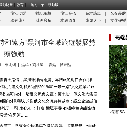
環球財智
教育
地方
移動版
條
｜
龍江要聞
｜
對話總裁
｜
龍江發佈
｜
高端訪談
｜
名企品牌
免
｜
綠色龍江
｜
財經房産
｜
本網原創
｜
龍遊天下
｜
文化娛樂
高端
“詩和遠方”黑河市全域旅遊發展勢
頭強勁
源：
東北網
|
編輯：劉才星
|
責編：孫東臨
霄天路情，黑河珠海兩地攜手再譜旅遊對口合作“海
功入選文化和旅遊部2019年“一帶一路”文化産業和旅
術名揚海內外，增進交流促友誼；第十屆中俄文化大集盛
和國內外影響力的對俄文化交流典範城市；設立旅遊誠信
吃了一顆“定心丸”；打造“極境寒養”有機綠色功能性物
構建“5
玩樂”在黑河……
格局下，黑河文化旅遊事業足跡鏗鏘，碩果纍纍。“中俄