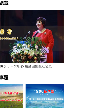
總裁
賈秀芳：不忘初心 用愛回饋龍江父老
專題