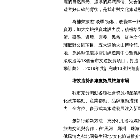
麗的自然風光、濃厚的異域風情、完善
遊客好口碑的背後，是我市對文化旅遊融
為補齊旅遊“淡季”短板，改變單一旅
資源，加大文旅投資建設力度，積極培
駕、研學、邊境、康養、民俗、紅色文化
琿鄉野公園項目、五大連池火山博物館
地、孫吳縣億龍冰雪訓練遊樂中心暨孫
級改造等13個全市文遊投資項目，打
動計劃》，2019年共計完成13座旅遊
增效造勢多維度拓展旅遊市場
我市充分調動各種社會資源和産業資
化政策驅動、産業聯動、品牌推動措施
力，全方位、多形式為旅遊發展注入新
創新行銷新方法，充分利用各種媒體
旅遊交流與合作，在“黑河—鄭州—珠海
俄風情之都北國養生福地”文化旅遊推