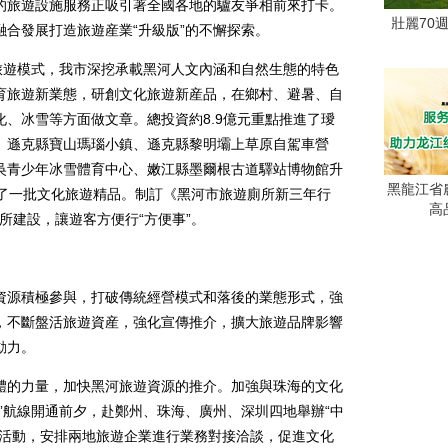
的旅遊設施服務正吸引著全國各地的驢友爭相前來打卡。
壯麗70
合發展打造旅遊産業“升級版”的不懈探索。
遊模式，我市深挖承載黑河人文內涵和自然生態的特色
育旅遊新業態，研創文化旅遊新産品，在鄉村、避暑、自
、冰雪等方面做文章。總投資約8.9億元重點推進了璦
、遜克縣寶山瑪瑙小鎮、遜克縣黎明壩上草原自駕車營
吳青少年冰雪體育中心、嫩江縣墨爾根古道驛站博物館升
黑龍江省
造了一批文化旅遊精品。制訂《黑河市旅遊廁所新三年行
高
廁所建設，讓遊客方便行“方便事”。
源積極參與，打破傳統經營模式和落後的業態形式，強
，不斷盤活旅遊資産，強化宣傳推介，擴大旅遊品牌影響
動力。
的力量，加快黑河旅遊資源的推介。加強與珠海的文化
”航線開通前夕，赴鄭州、珠海、廣州、深圳四地舉辦“中
介活動，安排兩地旅遊企業進行業務對接洽談，促進文化