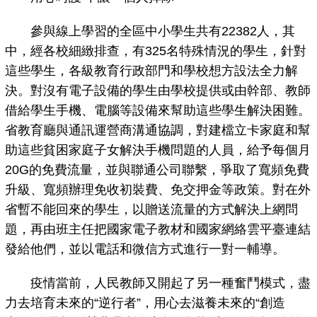
參與線上學習的全區中小學生共有22382人，其
中，經各校細緻排查，有325名特殊情況的學生，針對
這些學生，各級教育行政部門和學校想方設法全力解
決。對沒有電子設備的學生由學校提供或由幹部、教師
借給學生手機、電腦等設備來幫助這些學生解決困難。
省教育廳與通訊運營商溝通協調，對建檔立卡家庭和幫
助這些貧困家庭子女解決手機問題的人員，給予每個月
20G的免費流量，並與聯通公司聯繫，爭取了寬頻免費
升級、寬頻辦理免收初裝費、免交押金等政策。對在外
省暫不能回來的學生，以贈送流量的方式解決上網問
題，再由班主任把國家電子教材和國家網絡雲平臺連結
發給他們，並以電話和微信方式進行一對一輔導。
疫情當前，人民教師又開起了另一種奮鬥模式，盡
力去培育未來的“逆行者”，用心去滋養未來的“創造