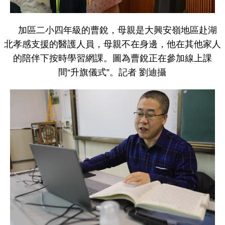
加區二小四年級的曹銳，母親是大興安嶺地區赴湖
北孝感支援的醫護人員，母親不在身邊，他在其他家人
的陪伴下按時學習網課。圖為曹銳正在參加線上課
間“升旗儀式”。記者 劉迪攝