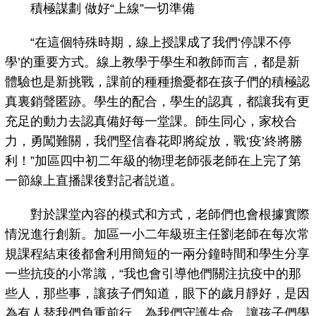
積極謀劃 做好“上線”一切準備
“在這個特殊時期，線上授課成了我們‘停課不停
學’的重要方式。線上教學于學生和教師而言，都是新
體驗也是新挑戰，課前的種種擔憂都在孩子們的積極認
真裏銷聲匿跡。學生的配合，學生的認真，都讓我有更
充足的動力去認真備好每一堂課。師生同心，家校合
力，勇闖難關，我們堅信春花即將綻放，戰‘疫’終將勝
利！”加區四中初二年級的物理老師張老師在上完了第
一節線上直播課後對記者説道。
對於課堂內容的模式和方式，老師們也會根據實際
情況進行創新。加區一小二年級班主任劉老師在每次常
規課程結束後都會利用簡短的一兩分鐘時間和學生分享
一些抗疫的小常識，“我也會引導他們關注抗疫中的那
些人，那些事，讓孩子們知道，眼下的歲月靜好，是因
為有人替我們負重前行，為我們守護生命，讓孩子們學