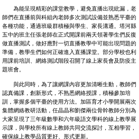
為能呈現精彩的課堂教學，避免直播出現紕漏，老
師們在直播前與科組內老師多次測試設備並熟悉平臺的
各種功能，通過班級群積極與學生、家長溝通。塔河縣
五中的班主任張老師在正式開課前兩天領著學生們反復
做直播測試，做好應對一切直播教學中可能出現問題的
準備，教學生們如何正確進入直播課堂。部分學校也利
用課前培訓、網絡測試階段召開了線上家長會及防疫主
題班會。
與此同時，為了讓網課內容更加清晰生動，教師們
認真備課，創新形式，不熟悉網絡授課，積極參加培
訓，掌握多個平臺的使用方法。加區育才小學開展兩次
集體網絡教研活動，任晶晶和劉傑兩位骨幹教師分別為
大家呈現了三年級數學和六年級語文學科的線上教學展
示課，與學校所有線上教師共同交流探討，互相學習，
確保線上教學品質更好、形式更新。