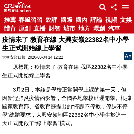
推薦
春風習習
銳評
國際
國內
評論
視頻
文娛
體育
原創
直播
財智
城市
地方
環創
汽車
疫情未了 教育在線 大興安嶺22382名中小學
生正式開始線上學習
大興安嶺日報
2020-03-04 14:12:22
原標題：疫情未了 教育在線 我區22382名中小學
生正式開始線上學習
3月2日，本該是學校正常開學上課的第一天，但
因新冠肺炎疫情的影響，全國各地學校延遲開學。根據
國家教育部、省教育廳提出的“停課不停教，停課不停
學”總體要求，大興安嶺地區22382名中小學生於這一
天正式開啟了“線上學習”模式。