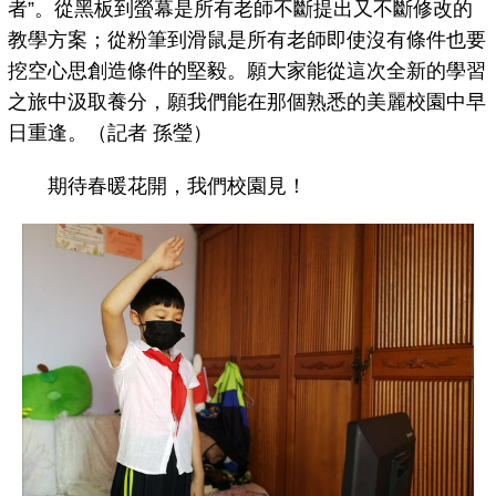
者”。從黑板到螢幕是所有老師不斷提出又不斷修改的
教學方案；從粉筆到滑鼠是所有老師即使沒有條件也要
挖空心思創造條件的堅毅。願大家能從這次全新的學習
之旅中汲取養分，願我們能在那個熟悉的美麗校園中早
日重逢。（記者 孫瑩）
期待春暖花開，我們校園見！