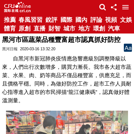
推薦
春風習習
銳評
國際
國內
評論
視頻
文娛
體育
原創
直播
財智
城市
地方
環創
汽車
黑河市區蔬菜品種豐富超市認真抓好防控
黑河日報
2020-03-16 13:32:20
自黑河市新冠肺炎疫情應急響應級別調整降級以
來，人們出行次數增多，購買力漸長。我市各大超市蔬
菜、水果、肉、奶等商品不僅品種豐富，供應充足，而
且價格平穩。同時，為做好防控工作，超市工作人員耐
心指導進入超市的市民掃描“龍江健康碼”，認真做好體
溫測量。