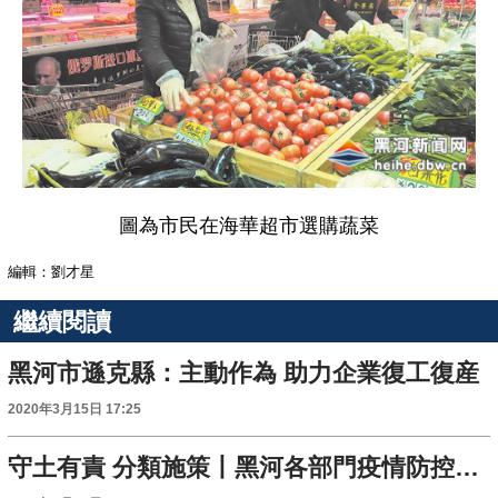
圖為市民在海華超市選購蔬菜
編輯：劉才星
繼續閱讀
黑河市遜克縣：主動作為 助力企業復工復産
2020年3月15日 17:25
守土有責 分類施策丨黑河各部門疫情防控工作精細化管理