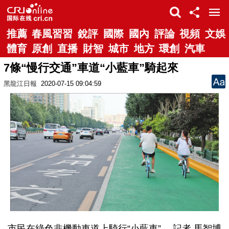
推薦
春風習習
銳評
國際
國內
評論
視頻
文娛
體育
原創
直播
財智
城市
地方
環創
汽車
7條“慢行交通”車道“小藍車”騎起來
黑龍江日報
2020-07-15 09:04:59
市民在綠色非機動車道上騎行“小藍車”。 記者 馬智博