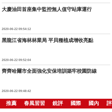
大慶油田首座集中監控無人值守站庫運行
2020-06-22 09:54:12
黑龍江省海林林業局 平貝種植成增收亮點
2020-06-22 09:52:04
齊齊哈爾市全面強化安保培訓築牢校園防線
2020-06-22 09:48:42
推薦
春風習習
銳評
國際
國內
評