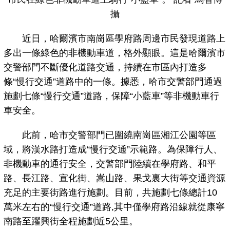
攝
近日，哈爾濱市南崗區學府路周邊市民發現道路上
多出一條綠色的非機動車道，格外顯眼。這是哈爾濱市
交警部門不斷優化道路交通，持續在市區內打造多
條“慢行交通”道路中的一條。據悉，哈市交警部門通過
施劃七條“慢行交通”道路，保障“小藍車”等非機動車行
車安全。
此前，哈市交警部門已圍繞南崗區湘江公園等區
域，將漢水路打造成“慢行交通”示範路。為保障行人、
非機動車的通行安全，交警部門陸續在學府路、和平
路、長江路、宣化街、嵩山路、果戈裏大街等交通資源
充足的主要街路進行施劃。目前，共施劃七條總計10
萬米左右的“慢行交通”道路,其中僅學府路沿線就從康寧
南路至躍興街全程施劃近5公里。