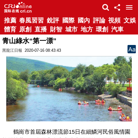
推薦
春風習習
銳評
國際
國內
評論
視頻
文娛
體育
原創
直播
財智
城市
地方
環創
汽車
青山綠水“第一漂”
黑龍江日報
2020-07-16 08:43:43
鶴崗市首屆森林漂流節15日在細鱗河民俗風情園