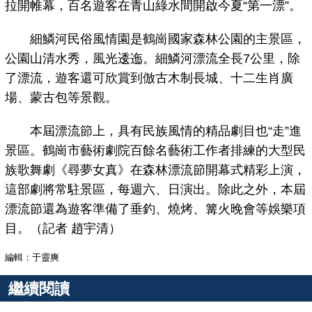
拉開帷幕，百名遊客在青山綠水間開啟今夏“第一漂”。
細鱗河民俗風情園是鶴崗國家森林公園的主景區，
公園山清水秀，風光逶迤。細鱗河漂流全長7公里，除
了漂流，遊客還可欣賞到倣古木制長城、十二生肖廣
場、蒙古包等景觀。
本屆漂流節上，具有民族風情的精品劇目也“走”進
景區。鶴崗市藝術劇院百餘名藝術工作者排練的大型民
族歌舞劇《尋夢女真》在森林漂流節開幕式精彩上演，
這部劇將常駐景區，每週六、日演出。除此之外，本屆
漂流節還為遊客準備了垂釣、燒烤、篝火晚會等娛樂項
目。（記者 趙宇清）
編輯：于靈爽
繼續閱讀