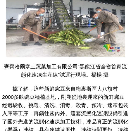
齊齊哈爾寒土蔬菜加工有限公司“黑龍江省全省首家流
態化速凍生産線”試運行現場。楊楊 攝
據了解，這些新鮮豌豆來自梅裏斯區大八旗村
2000多畝豌豆種植基地，剛剛從地裏運來的新鮮豌豆
經過驗收、挑選、清洗、消毒、殺青、預冷、速凍包裝
入庫等工序，再銷往國內外。這套流態化速凍設備引進
了國外先進的流態化速凍加工技術，凍品真正的流態化
（懸浮）凍結，具有凍結速度快、凍結時間更短、凍結