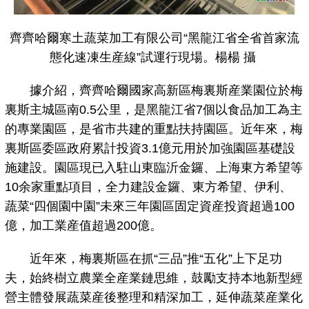
齊齊哈爾寒土蔬菜加工有限公司“黑龍江省全省首家流
態化速凍生産線”試運行現場。楊楊 攝
據介紹，齊齊哈爾國家高新區梅裏斯産業園位於梅
裏斯主城區南0.5公里，是黑龍江省7個以食品加工為主
的專業園區，是省市共建的重點扶持園區。近年來，梅
裏斯區委區政府累計投資3.1億元用於加強園區基礎設
施建設。園區現已入駐山東臨沂金鑼、上海東方希望等
10余家重點項目，全力建設金鑼、東方希望、伊利、
蔬菜“四個園中園”未來三年園區固定資産投資超過100
億，加工業産值超過200億。
近年來，梅裏斯區在抓“三品”推“五化”上下足功
夫，始終樹立農業全産業鏈思維，鼓勵支持本地新型經
營主體發展蔬菜産後整理和精深加工，延伸蔬菜産業化