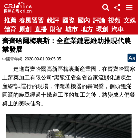
推薦
春風習習
銳評
國際
國內
評論
視頻
文娛
體育
原創
直播
財智
城市
地方
環創
汽車
齊齊哈爾梅裏斯：全産業鏈思維助推現代農
業發展
中國青年網
2020-09-01 09:05:05
走進齊齊哈爾高新區梅裏斯産業園，在齊齊哈爾寒
土蔬菜加工有限公司“黑龍江省全省首家流態化速凍生
産線”試運行的現場，伴隨著機器的轟鳴聲，個頭飽滿
圓潤的豌豆經過十幾道工序的加工之後，將變成人們餐
桌上的美味佳肴。