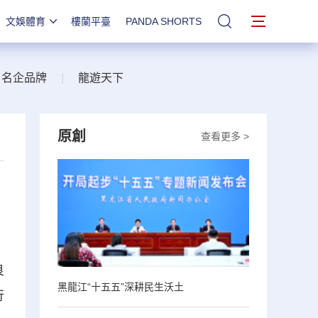
文娛體育
樓蘭平臺
PANDA SHORTS
站內搜索
名企品牌
|
龍遊天下
原創
查看更多 >
良
黑龍江“十五五”深耕民生沃土
行