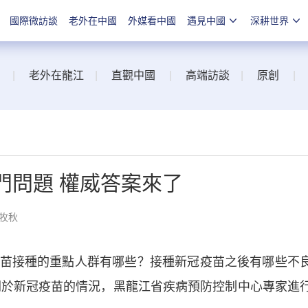
國際微訪談
老外在中國
外媒看中國
遇見中國
深耕世界
|
老外在龍江
|
直觀中國
|
高端訪談
|
原創
|
門問題 權威答案來了
張牧秋
接種的重點人群有哪些？接種新冠疫苗之後有哪些不
的關於新冠疫苗的情況，黑龍江省疾病預防控制中心專家進