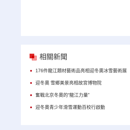
相關新聞
176件龍江題材藝術品亮相迎冬奧冰雪藝術展
迎冬奧 雪鄉美景亮相故宮博物院
奮戰北京冬奧的“龍江力量”
迎冬奧青少年滑雪運動百校行啟動