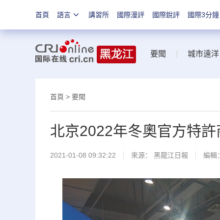
首頁
語言
講習所
國際漫評
國際銳評
國際3分鐘
要聞
|
城市遠洋
首頁
>
要聞
北京2022年冬奧官方特
2021-01-08 09:32:22
來源：
黑龍江日報
編輯