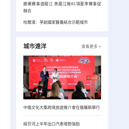
跟著賽事遊龍江 黑龍江推81項夏季賽事促
融合
哈爾濱：爭創國家醫養結合示範城市
城市遠洋
查看更多 >
中俄文化大集跨境旅遊推介會在俄羅斯舉行
綏芬河上半年出口汽車增勢強勁