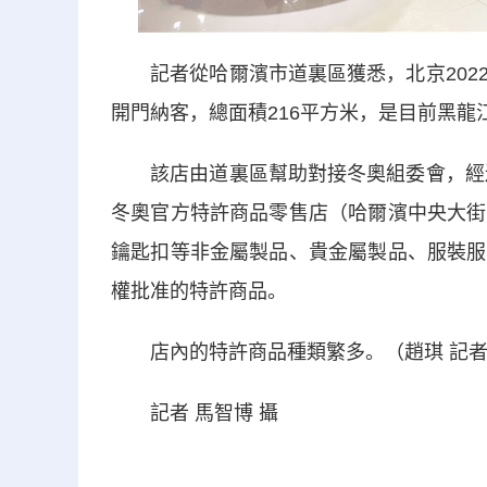
記者從哈爾濱市道裏區獲悉，北京2022
開門納客，總面積216平方米，是目前黑龍
該店由道裏區幫助對接冬奧組委會，經過多
冬奧官方特許商品零售店（哈爾濱中央大街
鑰匙扣等非金屬製品、貴金屬製品、服裝服
權批准的特許商品。
店內的特許商品種類繁多。（趙琪 記者
記者 馬智博 攝