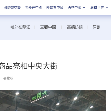
國際微訪談
老外在中國
外媒看中國
遇見中國
深耕世界
|
老外在龍江
|
直觀中國
|
高端訪談
|
原創
|
許商品亮相中央大街
： 張牧秋