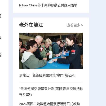
Nihao China外卡內綁移動支付應用落地
前
老外在龍江
查看更多 >
年
、
授
黑龍江：免簽紅利讓跨境“串門”熱起來
“青年使者交流學習計劃”國際青年交流活動
在哈舉行
2026國際主流媒體哈爾濱行活動正式啟動