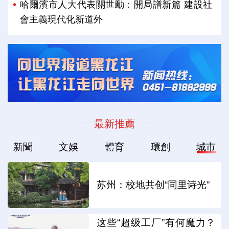
哈爾濱市人大代表關世勳：開局譜新篇 建設社
會主義現代化新道外
最新推薦
新聞
文娛
體育
環創
城市
苏州：校地共创“同里诗光”
这些“超级工厂”有何魔力？