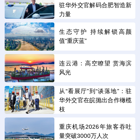
驻华外交官解码合肥智造新
力量
生态守护 持续解锁高颜
值“重庆蓝”
连云港：高空瞭望 赏海滨
风光
从“看展厅”到“谈落地”：驻
华外交官在皖抛出合作橄榄
枝
重庆机场2026年旅客吞吐
量突破3000万人次