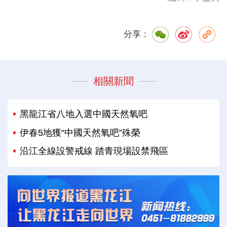
分享：
相關新聞
黑龍江省八地入選中國天然氧吧
伊春5地獲“中國天然氧吧”殊榮
沿江全線設警戒線 踏青現場設禁飛區