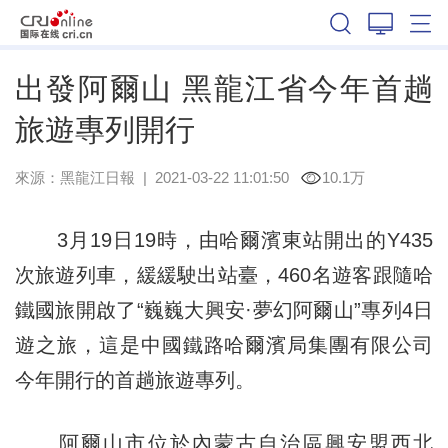
黑龍江
出發阿爾山 黑龍江省今年首趟
旅遊專列開行
來源：
黑龍江日報
|
2021-03-22 11:01:50
10.1万
3月19日19時，由哈爾濱東站開出的Y435
次旅遊列車，緩緩駛出站臺，460名遊客跟隨哈
鐵國旅開啟了“巍巍大興安·夢幻阿爾山”專列4日
遊之旅，這是中國鐵路哈爾濱局集團有限公司
今年開行的首趟旅遊專列。
阿爾山市位於內蒙古自治區興安盟西北