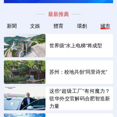
最新推薦
新聞
文娛
體育
環創
城市
世界级“水上电梯”将成型
苏州：校地共创“同里诗光”
这些“超级工厂”有何魔力？
驻华外交官解码合肥智造新
力量