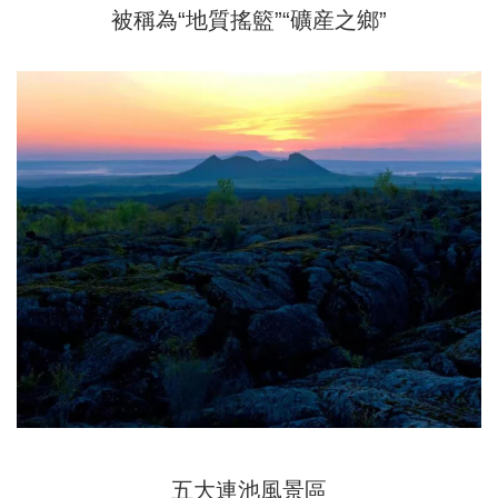
被稱為“地質搖籃”“礦産之鄉”
五大連池風景區