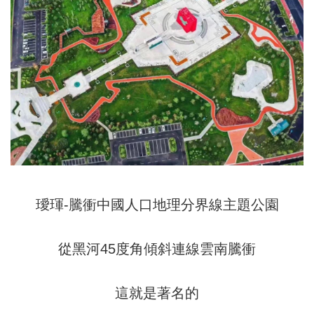
璦琿-騰衝中國人口地理分界線主題公園
從黑河45度角傾斜連線雲南騰衝
這就是著名的