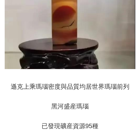
遜克上乘瑪瑙密度與品質均居世界瑪瑙前列
黑河盛産瑪瑙
已發現礦産資源95種