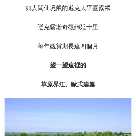
如人間仙境般的遜克大平臺霧凇
遜克霧凇奇觀綿延十里
每年觀賞期長達四個月
望一望這裡的
草原界江、歐式建築