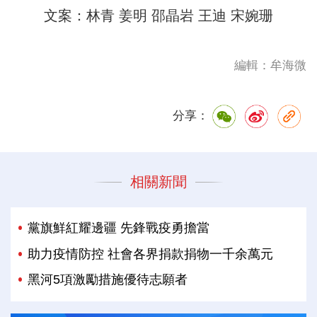
文案：林青 姜明 邵晶岩 王迪 宋婉珊
編輯：牟海微
分享：
相關新聞
黨旗鮮紅耀邊疆 先鋒戰疫勇擔當
助力疫情防控 社會各界捐款捐物一千余萬元
黑河5項激勵措施優待志願者