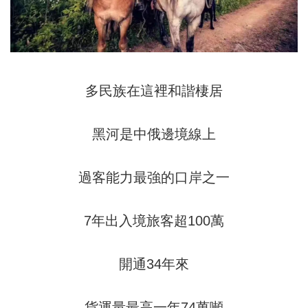
多民族在這裡和諧棲居
黑河是中俄邊境線上
過客能力最強的口岸之一
7年出入境旅客超100萬
開通34年來
貨運量最高一年74萬噸