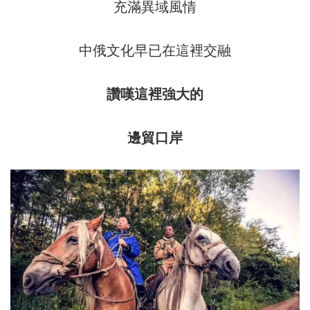
充滿異域風情
中俄文化早已在這裡交融
讚嘆這裡強大的
邊貿口岸