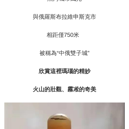
與俄羅斯布拉維申斯克市
相距僅750米
被稱為“中俄雙子城”
欣賞這裡瑪瑙的精妙
火山的壯觀、霧凇的奇美