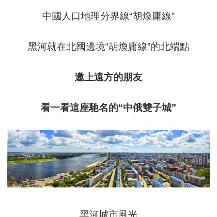
中國人口地理分界線“胡煥庸線”
黑河就在北國邊境“胡煥庸線”的北端點
邀上遠方的朋友
看一看這座馳名的“中俄雙子城”
黑河城市風光