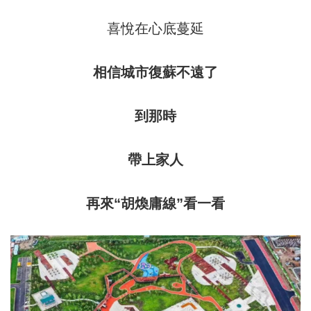
喜悅在心底蔓延
相信城市復蘇不遠了
到那時
帶上家人
再來“胡煥庸線”看一看