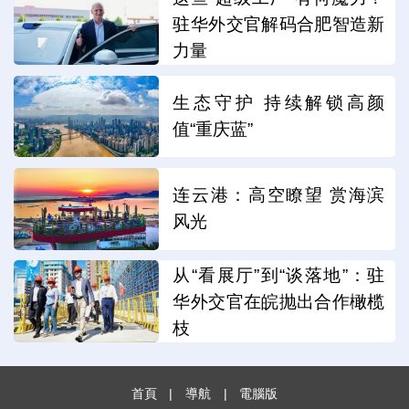
驻华外交官解码合肥智造新
力量
生态守护 持续解锁高颜
值“重庆蓝”
连云港：高空瞭望 赏海滨
风光
从“看展厅”到“谈落地”：驻
华外交官在皖抛出合作橄榄
枝
首頁
|
導航
|
電腦版