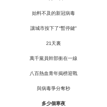
始料不及的新冠病毒
讓城市按下了“暫停鍵”
21天裏
萬千黨員幹部衝在一線
八百熱血青年揭榜迎戰
與病毒爭分奪秒
多少個寒夜