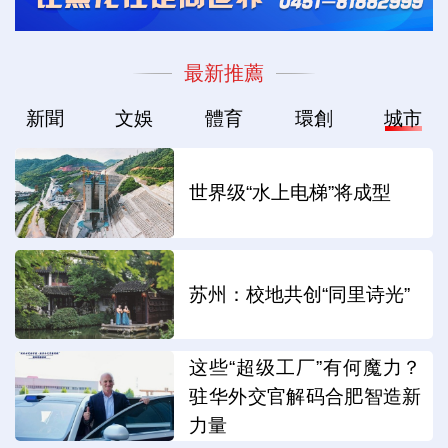
最新推薦
新聞
文娛
體育
環創
城市
世界级“水上电梯”将成型
苏州：校地共创“同里诗光”
这些“超级工厂”有何魔力？
驻华外交官解码合肥智造新
力量