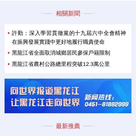
相關新聞
許勤：深入學習貫徹黨的十九屆六中全會精神
在振興發展實踐中更好地履行職責使命
黑龍江省全面取消城鄉居民參保戶籍限制
黑龍江省農村公路總里程突破12.3萬公里
最新推薦