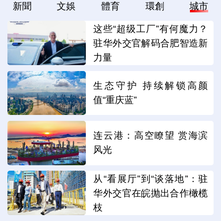
新聞
文娛
體育
環創
城市
这些“超级工厂”有何魔力？
驻华外交官解码合肥智造新
力量
生态守护 持续解锁高颜
值“重庆蓝”
连云港：高空瞭望 赏海滨
风光
从“看展厅”到“谈落地”：驻
华外交官在皖抛出合作橄榄
枝