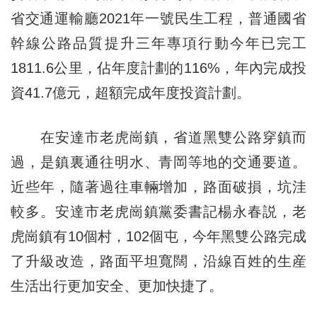
省交通運輸廳2021年一號民生工程，普通國省
幹線公路品質提升三年專項行動今年已完工
1811.6公里，佔年度計劃的116%，年內完成投
資41.7億元，超額完成年度投資計劃。
在安達市老虎崗鎮，省道黑雙公路穿鎮而
過，是鎮裏通往明水、青岡等地的交通要道。
近些年，隨著過往車輛增加，路面破損，坑洼
較多。安達市老虎崗鎮黨委書記楊永春説，老
虎崗鎮有10個村，102個屯，今年黑雙公路完成
了升級改造，路面平坦寬闊，沿線百姓的生産
生活出行更加安全、更加快捷了。