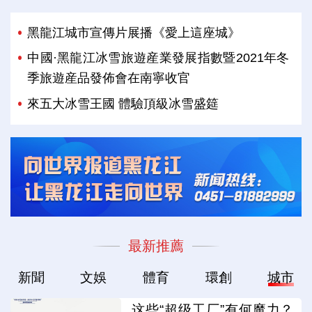
黑龍江城市宣傳片展播《愛上這座城》
中國·黑龍江冰雪旅遊産業發展指數暨2021年冬
季旅遊産品發佈會在南寧收官
來五大冰雪王國 體驗頂級冰雪盛筵
最新推薦
新聞
文娛
體育
環創
城市
这些“超级工厂”有何魔力？