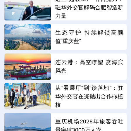
驻华外交官解码合肥智造新
力量
生态守护 持续解锁高颜
值“重庆蓝”
连云港：高空瞭望 赏海滨
风光
从“看展厅”到“谈落地”：驻
华外交官在皖抛出合作橄榄
枝
重庆机场2026年旅客吞吐
量突破3000万人次