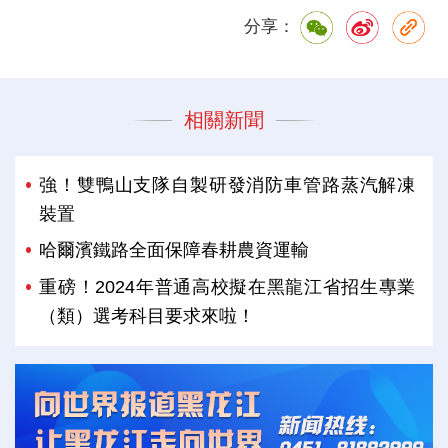
分享：
相關新聞
強！雙鴨山支隊自製研發消防車管路蒸汽解凍
裝置
哈爾濱鐵路全面保障春耕農資運輸
重磅！2024年普通高校擬在黑龍江省招生專業
（類）選考科目要求來啦！