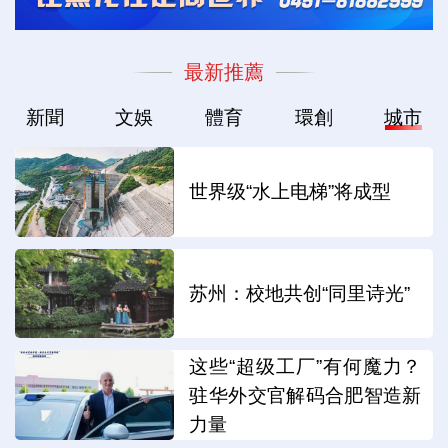
最新推薦
新聞
文娛
體育
環創
城市
世界级“水上电梯”将成型
苏州：校地共创“同里诗光”
这些“超级工厂”有何魔力？
驻华外交官解码合肥智造新
力量