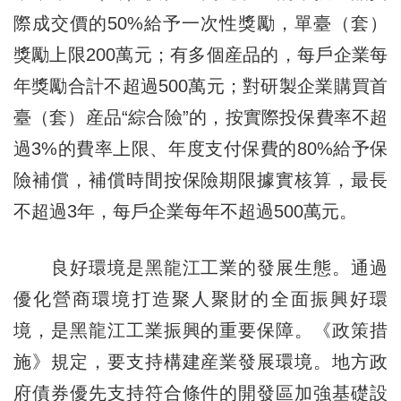
際成交價的50%給予一次性獎勵，單臺（套）
獎勵上限200萬元；有多個産品的，每戶企業每
年獎勵合計不超過500萬元；對研製企業購買首
臺（套）産品“綜合險”的，按實際投保費率不超
過3%的費率上限、年度支付保費的80%給予保
險補償，補償時間按保險期限據實核算，最長
不超過3年，每戶企業每年不超過500萬元。
良好環境是黑龍江工業的發展生態。通過
優化營商環境打造聚人聚財的全面振興好環
境，是黑龍江工業振興的重要保障。《政策措
施》規定，要支持構建産業發展環境。地方政
府債券優先支持符合條件的開發區加強基礎設