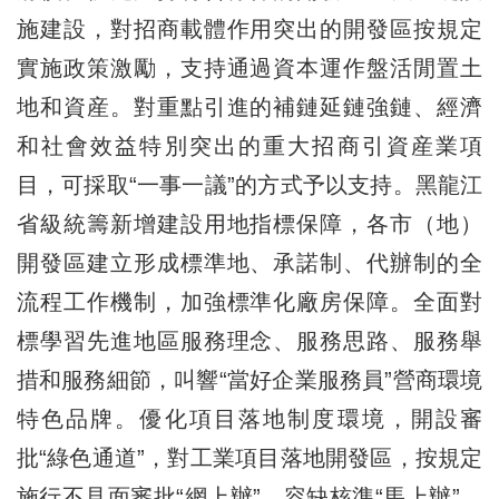
施建設，對招商載體作用突出的開發區按規定
實施政策激勵，支持通過資本運作盤活閒置土
地和資産。對重點引進的補鏈延鏈強鏈、經濟
和社會效益特別突出的重大招商引資産業項
目，可採取“一事一議”的方式予以支持。黑龍江
省級統籌新增建設用地指標保障，各市（地）
開發區建立形成標準地、承諾制、代辦制的全
流程工作機制，加強標準化廠房保障。全面對
標學習先進地區服務理念、服務思路、服務舉
措和服務細節，叫響“當好企業服務員”營商環境
特色品牌。優化項目落地制度環境，開設審
批“綠色通道”，對工業項目落地開發區，按規定
施行不見面審批“網上辦”、容缺核準“馬上辦”、