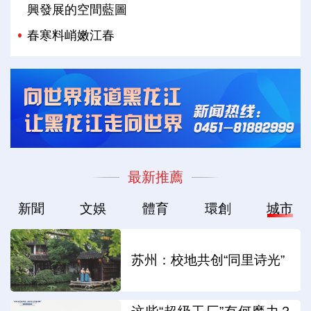
興發展的空間藍圖
春寒料峭嫩江春
最新推薦
新聞
文娛
體育
環創
城市
苏州：校地共创“同里诗光”