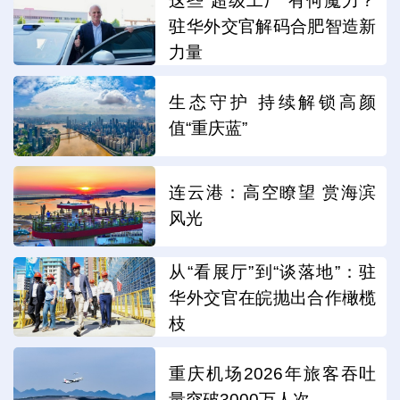
这些“超级工厂”有何魔力？
驻华外交官解码合肥智造新
力量
生态守护 持续解锁高颜
值“重庆蓝”
连云港：高空瞭望 赏海滨
风光
从“看展厅”到“谈落地”：驻
华外交官在皖抛出合作橄榄
枝
重庆机场2026年旅客吞吐
量突破3000万人次