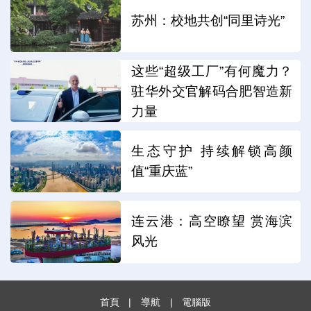
苏州：校地共创“同里诗光”
这些“超级工厂”有何魔力？
驻华外交官解码合肥智造新
力量
生态守护 持续解锁高颜
值“重庆蓝”
连云港：高空瞭望 赏海滨
风光
首頁
|
導航
|
電腦版