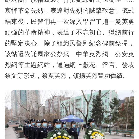
哀悼革命先烈，表達對先烈的誠摯敬意。儀式
結束後，民警們再一次深入學習了趙一曼英勇
頑強的革命精神，表達了不忘初心、繼續前行
的堅定決心。除了組織民警到紀念碑前祭掃，
該站還依託國家公祭網、中華英烈網、公安英
烈網等主題網站，通過網上獻花、留言、發表
祭文等形式，祭奠英烈，頌揚英烈豐功偉績。