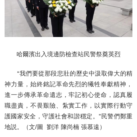
哈爾濱出入境邊防檢查站民警祭奠英烈
“我們要從那段悲壯的歷史中汲取偉大的精
神力量，始終銘記革命先烈的犧牲奉獻精神，
進一步傳承革命遺志，牢記初心使命，認真履
職盡責，不畏艱險、紮實工作，以實際行動守
護國家安全，守護社會和諧穩定。”民警們鄭重
地説。（文/圖 劉洋 陳尚楠 張慕遠）